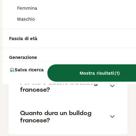
Femmina
Maschio
Quali sono i difetti del
bulldog francese?
Fascia di età
Cosa dà fastidio ai Bulldog
Generazione
francesi?
Salva ricerca
Mostra risultati
(
1
)
Per chi è adatto il bulldog
francese?
Quanto dura un bulldog
francese?