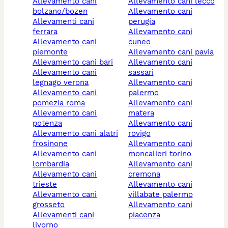
allevamento cani
allevamento cani lecco
bolzano/bozen
allevamento cani
allevamenti cani
perugia
ferrara
allevamento cani
allevamento cani
cuneo
piemonte
allevamento cani pavia
allevamento cani bari
allevamento cani
allevamento cani
sassari
legnago verona
allevamento cani
allevamento cani
palermo
pomezia roma
allevamento cani
allevamento cani
matera
potenza
allevamento cani
allevamento cani alatri
rovigo
frosinone
allevamento cani
allevamento cani
moncalieri torino
lombardia
allevamento cani
allevamento cani
cremona
trieste
allevamento cani
allevamento cani
villabate palermo
grosseto
allevamento cani
allevamenti cani
piacenza
livorno