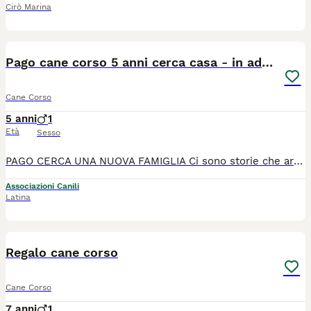
Cirò Marina
5
Pago cane corso 5 anni cerca casa - in adozione
Cane Corso
5 anni
1
Età
Sesso
PAGO CERCA UNA NUOVA FAMIGLIA Ci sono storie che arrivano dritte al cuore... e quella di Pago è una di queste. Per 5 anni Pago ha vissuto accanto al suo papà umano, sempre al suo fianco, sempre vicino alle sue gambe. Un legame fatto di amore, fiducia e devozione. Purtroppo il suo papà non c'è più. Da quel giorno la vita di Pago è cambiata completamente. Si trova in un appoggio temporaneo, vive in giardino e spesso è legato. Non è più la vita che conosceva. Mangia pochissimo, è triste e sembra essersi lasciato andare. Abbiamo bisogno di una famiglia speciale per lui, e con urgenza. Una casa dove possa sentirsi di nuovo amato, protetto e parte della famiglia. Siamo certi che, con tanto affetto, Pago ritroverà la gioia di vivere. Chi è Pago? Cane Corso di 5 anni Abituato a vivere con persone anziane Ama i bambini Affettuoso, equilibrato e dolcissimo Non verrà affidato a famiglie con altri cani maschi. In perfetta salute e seguito con grande cura Si trova a Latina (Lazio) Per informazioni: scrivete su WhatsApp al 334 7740414 e sarete ricontattati al più presto. Associazione oltre i confini di specie Odv
Associazioni Canili
Latina
7
Regalo cane corso
Cane Corso
7 anni
1