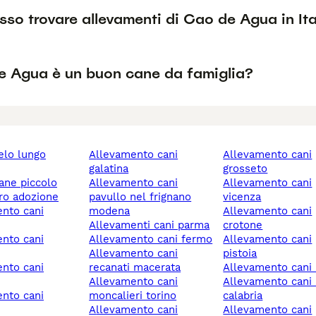
so trovare allevamenti di Cao de Agua in Ita
de Agua è un buon cane da famiglia?
allevamento cani
allevamento cani
galatina
grosseto
cane piccolo
allevamento cani
allevamento cani
ero adozione
pavullo nel frignano
vicenza
modena
allevamento cani
allevamenti cani parma
crotone
allevamento cani fermo
allevamento cani
allevamento cani
pistoia
recanati macerata
allevamento cani 
allevamento cani
allevamento cani reggio
moncalieri torino
calabria
allevamento cani
allevamento cani