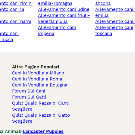
ento cani rimini
emilia-romagna
ancona
allevamento cani udine
allevamento cani reggio
allevamento cani friuli-
emilia
venezia giulia
allevamento cani
allevamento cani
allevamento cani
imperia
toscana
o lucca
Altre Pagine Popolari
Cani in Vendita a Milano
Cani in Vendita a Roma
Cani in Vendita a Bologna
Forum Sui Cani
Forum Sui Gatti
Quiz: Quale Razza di Cane
Scegliere
Quiz: Quale Razza di Gatto
Scegliere
ci Animali
Lancaster Puppies