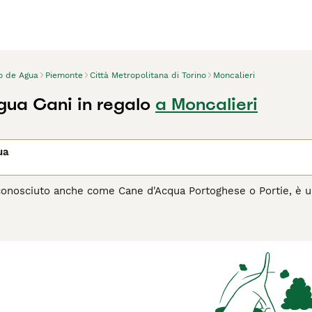
o de Agua
Piemonte
Città Metropolitana di Torino
Moncalieri
ua Cani in regalo
a Moncalieri
ua
conosciuto anche come Cane d'Acqua Portoghese o Portie, è un
catori lungo le coste del Portogallo. Caratterizzato da un r
 eccellente nuotatore e recuperatore. Il Cão de Água si disting
mpagno ideale per le famiglie attive o per chi ama le attività
tettivo con i suoi cari, dimostrandosi anche un ottimo cane da 
tale, oltre a una cura costante del pelo per mantenere la su
he il Cão de Água sia la scelta giusta per te, leggi la guida all