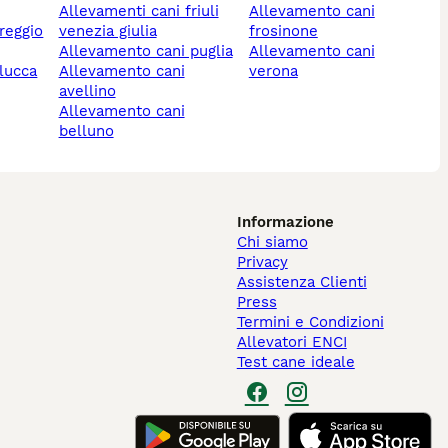
allevamenti cani friuli
allevamento cani
venezia giulia
frosinone
allevamento cani puglia
allevamento cani
 lucca
allevamento cani
verona
avellino
allevamento cani
belluno
Informazione
Chi siamo
Privacy
Assistenza Clienti
Press
Termini e Condizioni
Allevatori ENCI
Test cane ideale