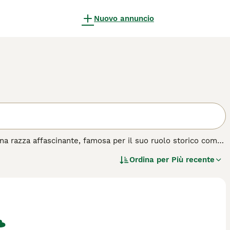
Nuovo annuncio
a razza affascinante, famosa per il suo ruolo storico come
obusto corpo muscoloso e un riccio manto impermeabile,
Ordina per
Più recente
ue per la sua intelligenza, lealtà e l'energia inesauribile,
 all'aperto. Nonostante la sua forza e indipendenza, è
guardia. Questa razza richiede regolare esercizio fisico e
a salute e bellezza.
'acquisto per questa razza.