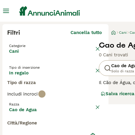
Filtri
Cancella tutto
Cani
Ca
Cao de Ag
Categorie
Cani
0 Cani trovati
Cao de Ag
Tipo di inserzione
Solo di razza
In regalo
Tipo di razza
Il Cão de Água, 
aiutante dei pes
Salva ricerca
Includi incroci
questo cane è un
rendendolo un co
Razza
affettuoso e pro
Cao de Agua
stimolazione men
Città/Regione
Per assicurarti c