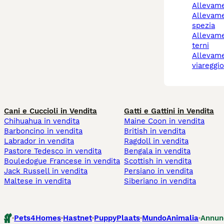
allevam
allevamento cani la
spezia
allevamento cani narni
terni
allevamento cani
viareggi
Cani e Cuccioli in Vendita
Gatti e Gattini in Vendita
Chihuahua in vendita
Maine Coon in vendita
Barboncino in vendita
British in vendita
Labrador in vendita
Ragdoll in vendita
Pastore Tedesco in vendita
Bengala in vendita
Bouledogue Francese in vendita
Scottish in vendita
Jack Russell in vendita
Persiano in vendita
Maltese in vendita
Siberiano in vendita
Pets4Homes
Hastnet
PuppyPlaats
MundoAnimalia
Annun