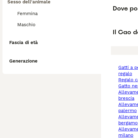
Sesso dell'animale
Dove pos
Femmina
Maschio
Il Cao 
Fascia di età
Generazione
gatti a pelo lungo
regalo
regalo 
gatto n
allevamento cani
brescia
allevamento cani
palermo
allevamento cani
bergamo
allevamento cani
milano