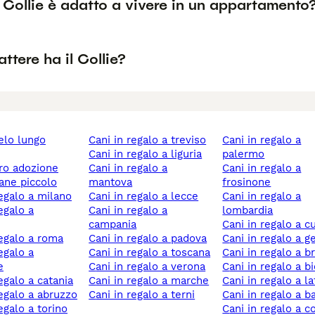
 Collie è adatto a vivere in un appartamento
ttere ha il Collie?
cani in regalo a treviso
cani in regalo a
cani in regalo a liguria
palermo
ero adozione
cani in regalo a
cani in regalo a
cane piccolo
mantova
frosinone
 regalo a milano
cani in regalo a lecce
cani in regalo a
cani in regalo a
lombardia
campania
cani in regalo a 
 regalo a roma
cani in regalo a padova
cani in regalo a 
cani in regalo a toscana
cani in regalo a b
e
cani in regalo a verona
cani in regalo a bi
regalo a catania
cani in regalo a marche
cani in regalo a la
 regalo a abruzzo
cani in regalo a terni
cani in regalo a ba
regalo a torino
cani in regalo a 