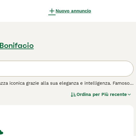
Nuovo annuncio
Bonifacio
zza iconica grazie alla sua eleganza e intelligenza. Famoso
gue per il suo manto lussureggiante e la sua espressione
Ordina per
Più recente
odia delle greggi, il Collie oggi è un compagno familiare per
 cane sensibile e attento, che si lega profondamente alla
olare e una cura attenta del pelo, ma soprattutto, necessita
vita sedentario.
cquisto
per questa razza.