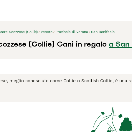
tore Scozzese (Collie)
Veneto
Provincia di Verona
San Bonifacio
cozzese (Collie) Cani in regalo
a San 
ese, meglio conosciuto come Collie o Scottish Collie, è una ra
 in numerose opere letterarie e televisive, il Collie si distin
io della Scozia, dove era utilizzato per la conduzione e la cust
 per la sua devozione e il suo temperamento equilibrato. È un
strando grande pazienza con i bambini. Richiede esercizio reg
to nella vita di famiglia, per cui è meno adatto a uno stile di 
il
Pastore Scozzese è il cane ideale per te, leggi la guida all'a