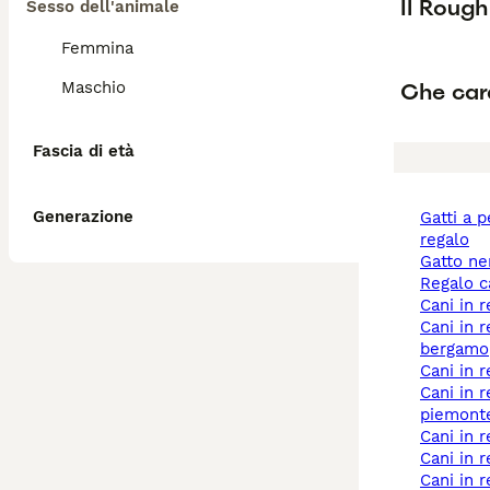
Il Rough
Sesso dell'animale
Femmina
Che cara
Maschio
Fascia di età
Generazione
gatti a pelo lungo
regalo
gatto n
regalo 
cani in
cani in regalo a
bergamo
cani in
cani in regalo a
piemont
cani in 
cani in
cani in 