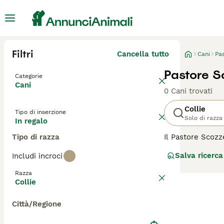
Filtri
Cancella tutto
Cani
Pas
Pastore S
Categorie
Cani
0 Cani trovati
Collie
Tipo di inserzione
Solo di razza
In regalo
Tipo di razza
Il Pastore Scozz
per il suo ruolo
Salva ricerca
Includi incroci
nobile. Originar
eccellenza, noto
Razza
sua famiglia, mo
Collie
di essere coinvol
Città/Regione
Per scoprire se 