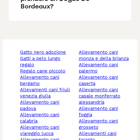
Bordeaux?
gatto nero adozione
allevamento cani
gatti a pelo lungo
monza e della brianza
regalo
allevamento cani
regalo cane piccolo
palermo
allevamento cani
allevamento cani
bergamo
caserta
allevamenti cani friuli
allevamento cani
venezia giulia
casale monferrato
allevamento cani
alessandria
padova
allevamento cani
allevamento cani
foggia
calabria
allevamento cani
allevamento cani
grosseto
viareggio lucca
allevamenti cani
allevamento cani
taranto