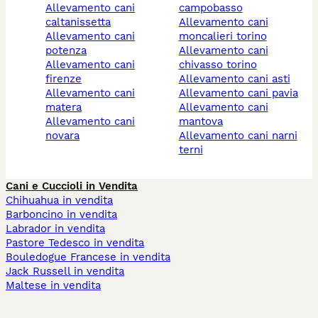
allevamento cani
campobasso
caltanissetta
allevamento cani
allevamento cani
moncalieri torino
potenza
allevamento cani
allevamento cani
chivasso torino
firenze
allevamento cani asti
allevamento cani
allevamento cani pavia
matera
allevamento cani
allevamento cani
mantova
novara
allevamento cani narni
terni
Cani e Cuccioli in Vendita
Chihuahua in vendita
Barboncino in vendita
Labrador in vendita
Pastore Tedesco in vendita
Bouledogue Francese in vendita
Jack Russell in vendita
Maltese in vendita