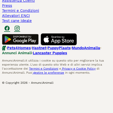
Assistenza Clienti
Press
Termini e Condizioni
Allevatori ENCI
Test cane ideale
Pets4Homes
Hastnet
PuppyPlaats
MundoAnimalia
Annunci Animali
Lancaster Puppies
AnnunciAnimali.it utilizza i cookie su questo sito per migliorare la tua
esperienza utente. L'uso di questo sito Web e di altri servizi implica
l'accettazione dei
Termini e Condizioni
e
Privacy e Cookie Policy
di
AnnunciAnimali. Puoi
gestire le preferenze
in ogni momento.
© Copyright
2026
-
AnnunciAnimali