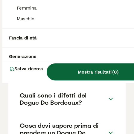
436€ ,anche se i prezzi possono variare in
base a fattori come il pedigree, la
Femmina
reputazione dell'allevatore e la posizione.
Maschio
Quanto dura la vita di un
Fascia di età
Dogue De Bordeaux?
Generazione
Qual è il carattere del Dogue
Salva ricerca
De Bordeaux?
Mostra risultati
(
0
)
Quali sono i difetti del
Dogue De Bordeaux?
Cosa devi sapere prima di
prendere un Dogue De