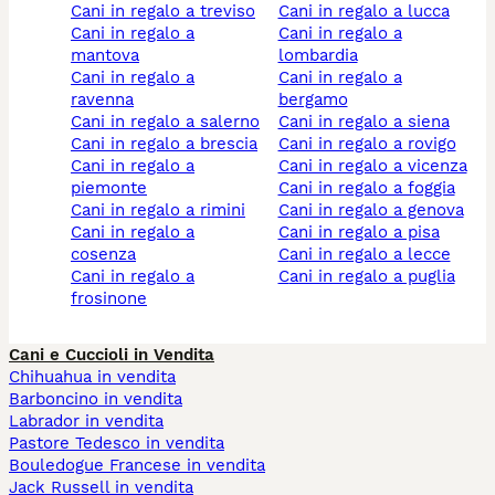
cani in regalo a treviso
cani in regalo a lucca
cani in regalo a
cani in regalo a
mantova
lombardia
cani in regalo a
cani in regalo a
ravenna
bergamo
cani in regalo a salerno
cani in regalo a siena
cani in regalo a brescia
cani in regalo a rovigo
cani in regalo a
cani in regalo a vicenza
piemonte
cani in regalo a foggia
cani in regalo a rimini
cani in regalo a genova
cani in regalo a
cani in regalo a pisa
cosenza
cani in regalo a lecce
cani in regalo a
cani in regalo a puglia
frosinone
Cani e Cuccioli in Vendita
Chihuahua in vendita
Barboncino in vendita
Labrador in vendita
Pastore Tedesco in vendita
Bouledogue Francese in vendita
Jack Russell in vendita