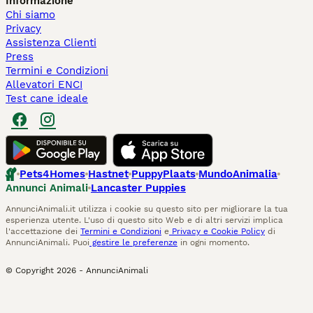
Informazione
Chi siamo
Privacy
Assistenza Clienti
Press
Termini e Condizioni
Allevatori ENCI
Test cane ideale
Pets4Homes
Hastnet
PuppyPlaats
MundoAnimalia
Annunci Animali
Lancaster Puppies
AnnunciAnimali.it utilizza i cookie su questo sito per migliorare la tua
esperienza utente. L'uso di questo sito Web e di altri servizi implica
l'accettazione dei
Termini e Condizioni
e
Privacy e Cookie Policy
di
AnnunciAnimali. Puoi
gestire le preferenze
in ogni momento.
© Copyright
2026
-
AnnunciAnimali