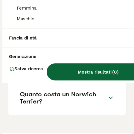
particolare con i gatti.
Femmina
Maschio
Dove posso trovare
allevamenti di Norwich
Fascia di età
Terrier in Italia?
Generazione
Quali sono i difetti del Fox
Salva ricerca
terrier?
Mostra risultati
(
0
)
Quanto costa un Norwich
Terrier?