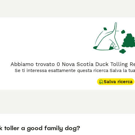
anada. Questo cane si distingue per il suo manto rosso dorato, 
a caccia, specializzato nel richiamare le anatre a portata di spa
e alle sue doti venatorie, il Toller è un compagno gioioso, inte
o bisogno di esercizio e stimolazione mentale. Questa razza si 
precoce e un'educazione positiva per esprimere al meglio il su
il
Nova Scotia Duck Tolling Retriever è il cane giusto per te, le
Abbiamo trovato 0 Nova Scotia Duck Tolling Ret
Se ti interessa esattamente questa ricerca Salva la tua r
Salva ricerca
k toller a good family dog?