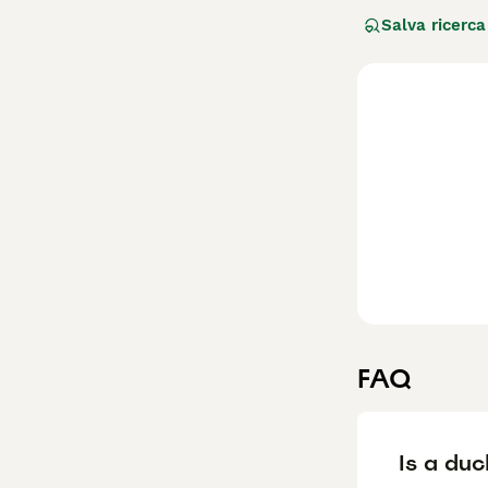
originaria del C
Salva ricerca
eccellente cane d
selvaggina. Oltr
soddisfare il su
socializzazione 
Per scoprire se 
FAQ
Is a duc