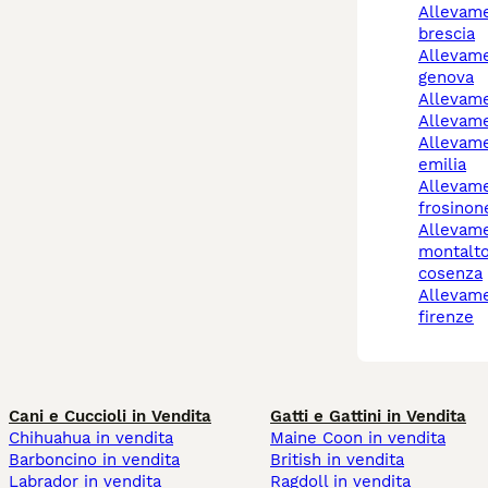
allevamento cani
brescia
allevamenti cani a
genova
allevam
allevam
allevamento cani reggio
emilia
allevamento cani alatri
frosinon
allevamento cani
montalto
cosenza
allevamento cani
firenze
Cani e Cuccioli in Vendita
Gatti e Gattini in Vendita
Chihuahua in vendita
Maine Coon in vendita
Barboncino in vendita
British in vendita
Labrador in vendita
Ragdoll in vendita