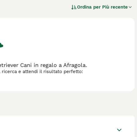
orecchie pendenti e occhi espressivi. Il Toller è un
Ordina per
Più recente
ratore, grazie alla sua abilità unica di "tolling" (attrarre) la
lligente e affettuoso, adatto a famiglie attive che possono
adatta bene a vari sport cinofili e ama l'acqua. Richiede una
o carattere equilibrato.
ggi la guida all'acquisto
per questa razza.
riever Cani in regalo a Afragola.
icerca e attendi il risultato perfetto: