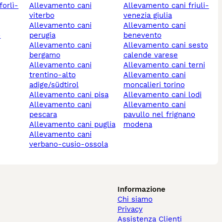
allevamento cani
allevamento cani friuli-
viterbo
venezia giulia
allevamento cani
allevamento cani
o
perugia
benevento
allevamento cani
allevamento cani sesto
bergamo
calende varese
allevamento cani
allevamento cani terni
trentino-alto
allevamento cani
adige/südtirol
moncalieri torino
allevamento cani pisa
allevamento cani lodi
allevamento cani
allevamento cani
pescara
pavullo nel frignano
allevamento cani puglia
modena
allevamento cani
verbano-cusio-ossola
Informazione
Chi siamo
Privacy
Assistenza Clienti