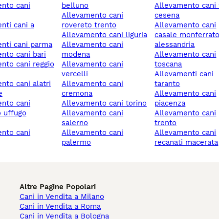
belluno
allevamento cani forlì-
allevamento cani
cesena
rovereto trento
allevamento cani
allevamento cani liguria
casale monferrat
enti cani parma
allevamento cani
alessandria
ento cani bari
modena
allevamento cani
allevamento cani
toscana
vercelli
allevamenti cani
allevamento cani
taranto
e
cremona
allevamento cani
allevamento cani torino
piacenza
 uffugo
allevamento cani
allevamento cani
salerno
trento
allevamento cani
allevamento cani
palermo
recanati macerata
Altre Pagine Popolari
Cani in Vendita a Milano
Cani in Vendita a Roma
Cani in Vendita a Bologna