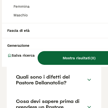
700€ ,anche se i prezzi possono variare in
base a fattori come il pedigree, la
Femmina
reputazione dell'allevatore e la posizione.
Maschio
Quanto dura la vita di un
Fascia di età
Pastore Dellanatolia?
Generazione
Qual è il carattere del
Salva ricerca
Pastore Dellanatolia?
Mostra risultati
(
0
)
Quali sono i difetti del
Pastore Dellanatolia?
Cosa devi sapere prima di
prendere un Pastore