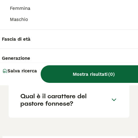
Quali sono le caratteristiche
Femmina
del cane fonnese?
Maschio
Quanto costa un cucciolo di
Fascia di età
Pastore Fonnese?
Generazione
Dove si trova il cane fonnese
Salva ricerca
in Sardegna?
Mostra risultati
(
0
)
Qual è il carattere del
pastore fonnese?