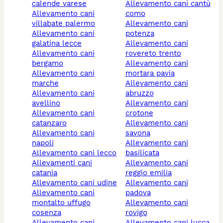
calende varese
allevamento cani cantù
allevamento cani
como
villabate palermo
allevamento cani
allevamento cani
potenza
galatina lecce
allevamento cani
allevamento cani
rovereto trento
bergamo
allevamento cani
allevamento cani
mortara pavia
marche
allevamento cani
allevamento cani
abruzzo
avellino
allevamento cani
allevamento cani
crotone
catanzaro
allevamento cani
allevamento cani
savona
napoli
allevamento cani
allevamento cani lecco
basilicata
allevamenti cani
allevamento cani
catania
reggio emilia
allevamento cani udine
allevamento cani
allevamento cani
padova
montalto uffugo
allevamento cani
cosenza
rovigo
allevamento cani
allevamento cani lucca