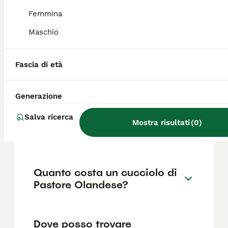
richiedono un certo livello di abilità
nell'addestramento. Si riconosce per il
Femmina
caratteristico mantello tigrato.
Maschio
Qual è il carattere del
Fascia di età
Pastore olandese?
Generazione
Quali sono le differenze tra
Salva ricerca
un Pastore olandese e un
Mostra risultati
(
0
)
Pastore Belga Malinois?
Quanto costa un cucciolo di
Pastore Olandese?
Dove posso trovare