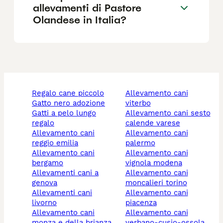
allevamenti di Pastore
Olandese in Italia?
regalo cane piccolo
allevamento cani
gatto nero adozione
viterbo
gatti a pelo lungo
allevamento cani sesto
regalo
calende varese
allevamento cani
allevamento cani
reggio emilia
palermo
allevamento cani
allevamento cani
bergamo
vignola modena
allevamenti cani a
allevamento cani
genova
moncalieri torino
allevamenti cani
allevamento cani
livorno
piacenza
allevamento cani
allevamento cani
monza e della brianza
verbano-cusio-ossola