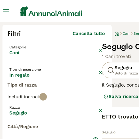
Filtri
Cancella tutto
Cani
Se
Segugio C
Categorie
Cani
1 Cani trovati
Segugio
Tipo di inserzione
Solo di razza
In regalo
Tipo di razza
Il Segugio, cono
olfattive e la d
Salva ricerca
Includi incroci
Italiano, il Beag
compagni leali e
Razza
per mantenere un
Segugio
tranquilli compa
ETTO trovato
Città/Regione
Prima di sceglie
Segugio
armoniosa.