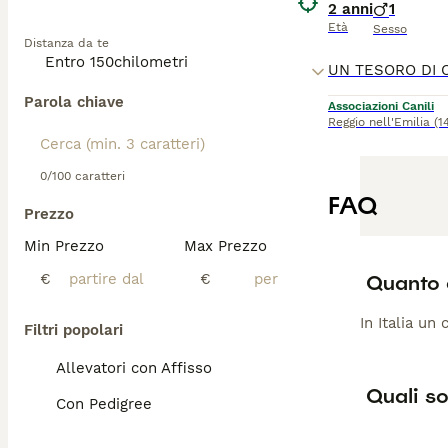
2 anni
1
Età
Sesso
Distanza da te
Parola chiave
Associazioni Canili
Reggio nell'Emilia
(1
0/100 caratteri
FAQ
Prezzo
Min Prezzo
Max Prezzo
Quanto 
€
€
In Italia un
Filtri popolari
Allevatori con Affisso
Quali so
Con Pedigree