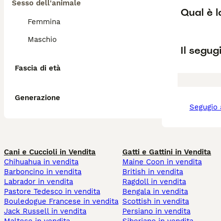
Sesso dell'animale
Qual è l
Femmina
Maschio
Il segug
Fascia di età
Generazione
segugio
Cani e Cuccioli in Vendita
Gatti e Gattini in Vendita
Chihuahua in vendita
Maine Coon in vendita
Barboncino in vendita
British in vendita
Labrador in vendita
Ragdoll in vendita
Pastore Tedesco in vendita
Bengala in vendita
Bouledogue Francese in vendita
Scottish in vendita
Jack Russell in vendita
Persiano in vendita