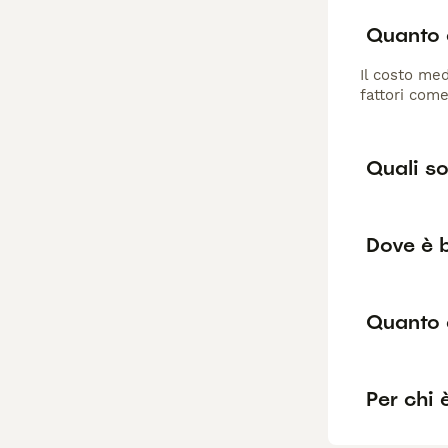
Quanto c
Il costo med
fattori come
Quali so
Dove è 
Quanto 
Per chi 