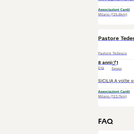
Associazioni Canili
Milano
(125.6km)
Pastore Tedesco
8 anni
1
Età
Sesso
Associazioni Canili
Milano
(123.7km)
FAQ