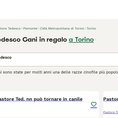
store Tedesco
Piemonte
Città Metropolitana di Torino
Torino
edesco Cani in regalo
a Torino
edesco
hi sono state per molti anni una delle razze cinofile più popo
celta come cane di famiglia, ma anche estremamente versatile 
dalle forze di polizia in molti paesi e ha svolto anche un ruolo
10
, resistenza, affidabilità e capacità di tracciamento eccezional
astore Ted. nn può tornare in canile
agina di consigli sul Pastore Tedesco
per informazioni su ques
Pastore 