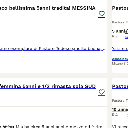
sco bellissima 5anni tradita! MESSINA
Pastore 
9 anni
Età
S
Ecco Lara bellissimo esemplare di Pastore Tedesco,molto buona, tradita da coloro che lei credeva l amassero x sempre! Un cane cresciuto in casa dove conosce l’odore del divano, il rumore delle chiavi, il tono della voce. Poi di colpo diventa ingombrante, un problema, un oggetto in disuso e messo da parte Il risultato è sempre lo stesso: occhi che cercano ma non capiscono, coda che non scodinzola più, paura di ogni rumore. Lara ha 5 anni, vaccinata, sterilizzata, con chip. Leggera positività alla leishmania da sempre ma senza nessun aggravamento. Si trova in provincia di Messina e cerca disperatamente una nuova vita. Per info contattare su WhatsApp 3510337716
Associazio
Milano
(1
6
 femmina 5anni e 1/2 rimasta sola SUD
Pastore 
10 anni
Età
MIA CERCA CASA 💔→🏡 Mia ha circa 5 anni anni e mezzo ed è rimasta senza famiglia. Non è un “problema ”, è un’opportunità per chi cerca un cane già perfetto: ✅ Sterilizzata, vaccinata, microchippata – libretto sanitario in regola ✅ Educata – ha seguito un percorso di educazione cinofila e risponde ai comandi base ✅ Equilibrata – età adulta, niente danni da cucciola Si trova in provincia di Messina e verrà affidata solo dopo colloquio pre-affido e controlli, per garantirle la famiglia definitiva che merita. Se pensi di essere tu la sua persona per sempre, o vuoi solo avere più info e foto/video di Mia: 📲 invia un messaggio su WhatsApp al 351 033 7716 No perditempo. No solo giardino. No catena. Grazie