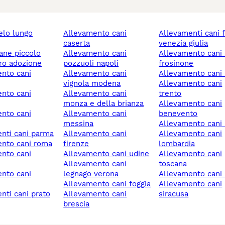
allevamento cani
allevamenti cani friuli
caserta
venezia giulia
cane piccolo
allevamento cani
allevamento cani alatri
ero adozione
pozzuoli napoli
frosinone
allevamento cani
allevamento cani
vignola modena
allevamento cani
allevamento cani
trento
monza e della brianza
allevamento cani
allevamento cani
benevento
messina
allevamento cani 
enti cani parma
allevamento cani
allevamento cani
ento cani roma
firenze
lombardia
allevamento cani udine
allevamento cani
allevamento cani
toscana
legnago verona
allevamento cani
allevamento cani foggia
allevamento cani
enti cani prato
allevamento cani
siracusa
brescia