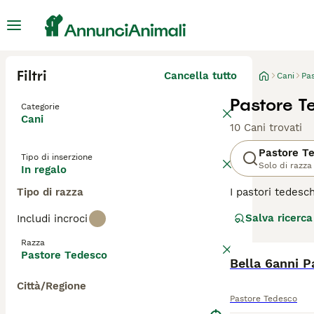
Filtri
Cancella tutto
Cani
Pa
Pastore T
Categorie
Cani
10 Cani trovati
Pastore T
Tipo di inserzione
Solo di razza
In regalo
Tipo di razza
I pastori tedesc
solo un'ottima s
Salva ricerca
Includi incroci
stata utilizzata 
vigilanza, tempra
Razza
Pastore Tedesco
Bella 6anni P
Città/Regione
Leggi la
nostra p
Pastore Tedesco