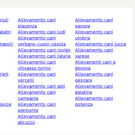
allevamento cani
allevamento cani
piacenza
savona
allevamento cani lodi
allevamento cani
allevamento cani
umbria
 napoli
verbano-cusio-ossola
allevamento cani lucca
allevamento cani rovigo
allevamento cani
allevamento cani liguria
varese
allevamento cani
allevamenti cani a
chivasso torino
genova
rieti
allevamento cani
allevamento cani
vercelli
pescara
allevamento cani asti
allevamento cani
allevamento cani
galatina
campania
allevamento cani
 lecce
allevamento cani
potenza
piemonte
allevamento cani
abruzzo