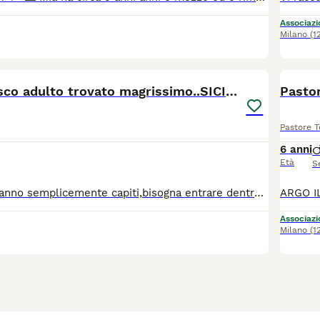
Associazio
Milano
(1
3
Pastore Tedesco adulto trovato magrissimo..SICILIA
Pastore 
6 anni
Età
S
SICILIA A volte vanno semplicemente capiti,bisogna entrare dentro il loro cuore e capire cosa hanno passato,attraversare il loro buio e le loro paure,squarciare il velo di rabbia e dolore e portare l'amore nelle loro vite,tutto questo prevede un percorso a volte un po' più lungo,così è stato per Sly un meraviglioso Pastore Tedesco di 7 anni abbandonato in strada magro,pieno di rogna pulci e zecche,quando è arrivato era arrabbiato con il mondo intero poche le persone che potevano entrare da lui,oggi Sly esce in passeggiata corre fuori dal box,scodinzola,si attacca molto all'essere umano a cui potrebbe regalare davvero tanto amore, a breve verrà sterilizzato si trova a trapani ma per buona adozione abbiamo sempre uno zainetto pieno di speranze pronto,una mamma la troviamo? Info adozione ****** oppure ****** Apri il tuo cuore e una gabbia Sly ti aspetta Per lui cerchiamo 🏡con giardino NON COMPATIBILE CON I GATTI
Associazio
Milano
(1