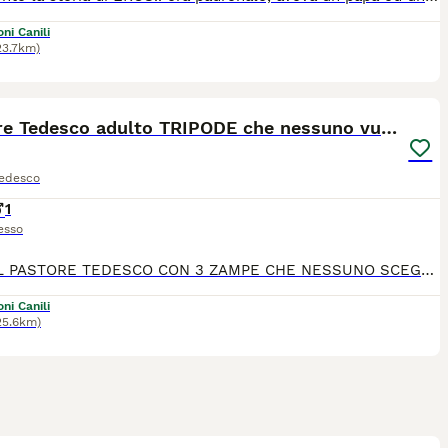
ni Canili
23.7km)
3
Pastore Tedesco adulto TRIPODE che nessuno vuole
Tedesco
1
esso
ARGO IL PASTORE TEDESCO CON 3 ZAMPE CHE NESSUNO SCEGLIE! Arrivato in canile con una brutta ferita ad una zampa,già vecchia e calcificata. Non si è potuto fare nulla. Quella zampa non può usarla,ma lui non si è mai arreso . Cammina su 3zampe e quando esce all'aria aperta si muove come può,con attenzione,con dignità, con quella forza silenziosa che hanno i cani che non smettono mai di essere grati per ogni singolo momento. È un cane molto dolce,ama il contatto e le coccole ed avrebbe tanto bisogno di un posto diverso dal canile in cui vivere. Cerchiamo una famiglia che sia capace di guardare oltre la sua disabilità e amarlo per il cane meraviglioso che è. Si trova in Molise . 389 1135543
ni Canili
25.6km)