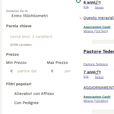
6 anni
1
Età
Sesso
Distanza da te
Parola chiave
Associazioni Canili
Milano
(123.7km)
0/100 caratteri
Prezzo
Min Prezzo
Max Prezzo
Pastore Tedesco
€
€
7 anni
1
Età
Sesso
Filtri popolari
Allevatori con Affisso
Associazioni Canili
Milano
(125.6km)
Con Pedigree