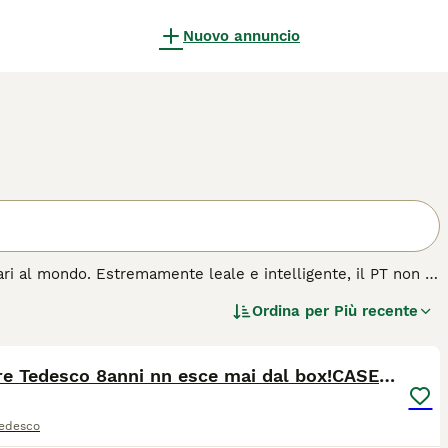
Nuovo annuncio
lari al mondo. Estremamente leale e intelligente, il PT non è
nell'ambiente di lavoro. Nel corso degli anni, la razza è
Ordina per
Più recente
 importante nell'esercito grazie a doti quali intelligenza,
2
i.
Pastore Tedesco 8anni nn esce mai dal box!CASERTA
ta razza di cane.
Tedesco