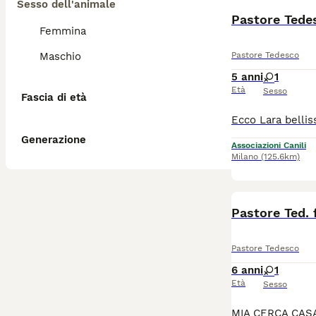
Sesso dell'animale
Pastore Tede
Femmina
Maschio
Pastore Tedesco
5 anni
1
Età
Sesso
Fascia di età
Generazione
Associazioni Canili
Milano
(125.6km)
Pastore Ted.
Pastore Tedesco
6 anni
1
Età
Sesso