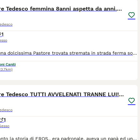
Pastore Tedesco femmina 8anni aspetta da anni.NAPO
Tedesco
1
esso
Yara è una dolcissima Pastore trovata stremata in strada ferma sotto il sole...qualcuno avrà aperto la portiera e l ha scaraventato giù dall auto..come spesso accade e ci capita di assistere. L abbiamo recuperata e rimessa in forza, vaccinata e sterilizzata. Ora Yara è tristemente ospite in un box ..mica potevamo rimetterla in strada a rischio di investimento e maltrattamento.. Vorremmo per lei che è molto dolce,buona con tutti, ubbidiente e sana una buona famiglia per la vita..se lo merita..non facciamola vivere ed invecchiare senza conoscere l affetto di un padrone. Si trova a Napoli ed arriva in tutto il centro nord in staffetta previo iter di preaffido. Ida ******
ni Canili
23.7km)
2
Pastore Tedesco TUTTI AVVELENATI TRANNE LUI!SICILI
Tedesco
1
Sesso
Vi racconto la storia di EROS.. era padronale, aveva un papà ed una mamma che lo adoravano e viziavano...viveva in una bella villa con altri 8 fra sorelle e fratelli pelosi..insomma fino a 4anni fa la sua vita era perfetta. Ma un giorno un pezzo di m...in assenza dei proprietari ha avvelenato tutti i cani..EROS L.UNICO SOPRAVVISSUTO!! Ma la sfortuna non finisce qui..il suo papà dopo pochi mesi è morto e la sua mamma non è stata bene ma si era preoccupata di trovargli adozione ma dopo qualche giorno è scappato..percorre tanti kilometri e dopo 12 giorni viene ritrovato all interno della sua casa( incredibile vero?). Vengo contattata ed Eros va in un rifugio dove si cerca di non fargli mancare nulla ma gli anni passano ed ora ha 8anni ed io vi chiedo col cuore in mano di aiutarlo a non finire la sua vita in un rifugio. Eros si trova a Palermo ma arriva in tutto il centro nord . Se avete un posto nella vostra casa x lui contattatemi 328 2606582