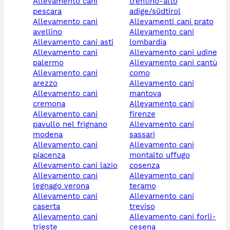
allevamento cani
trentino-alto
pescara
adige/südtirol
allevamento cani
allevamenti cani prato
avellino
allevamento cani
allevamento cani asti
lombardia
allevamento cani
allevamento cani udine
palermo
allevamento cani cantù
allevamento cani
como
arezzo
allevamento cani
allevamento cani
mantova
cremona
allevamento cani
allevamento cani
firenze
pavullo nel frignano
allevamento cani
modena
sassari
allevamento cani
allevamento cani
piacenza
montalto uffugo
allevamento cani lazio
cosenza
allevamento cani
allevamento cani
legnago verona
teramo
allevamento cani
allevamento cani
caserta
treviso
allevamento cani
allevamento cani forlì-
trieste
cesena