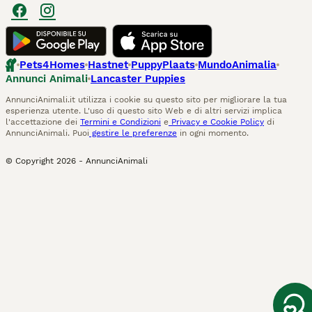
Pets4Homes
Hastnet
PuppyPlaats
MundoAnimalia
Annunci Animali
Lancaster Puppies
AnnunciAnimali.it utilizza i cookie su questo sito per migliorare la tua
esperienza utente. L'uso di questo sito Web e di altri servizi implica
l'accettazione dei
Termini e Condizioni
e
Privacy e Cookie Policy
di
AnnunciAnimali. Puoi
gestire le preferenze
in ogni momento.
© Copyright
2026
-
AnnunciAnimali