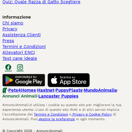
Quiz: Quale Razza di Gatto Scegliere
Informazione
Chi siamo
Privacy
Assistenza Clienti
Press
Termini e Condizioni
Allevatori ENCI
Test cane ideale
Pets4Homes
Hastnet
PuppyPlaats
MundoAnimalia
Annunci Animali
Lancaster Puppies
AnnunciAnimali.it utilizza i cookie su questo sito per migliorare la tua
esperienza utente. L'uso di questo sito Web e di altri servizi implica
l'accettazione dei
Termini e Condizioni
e
Privacy e Cookie Policy
di
AnnunciAnimali. Puoi
gestire le preferenze
in ogni momento.
© Copyright
2026
-
AnnunciAnimali