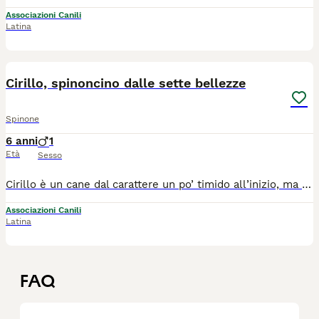
Associazioni Canili
Latina
10
Cirillo, spinoncino dalle sette bellezze
Spinone
6 anni
1
Età
Sesso
Cirillo è un cane dal carattere un po’ timido all’inizio, ma mostra equilibrio nel relazionarsi con noi, segno, questo, che ha solo bisogno di un po’ di pazienza da parte nostra per vincere la sua insicurezza iniziale. Date la possibilità a Cirillo di sfoderare, nelle vostre passeggiate, la sua fiera maestosità leoncina, e chi lo sa, magari un giorno potrebbe pure imparare a ruggire! 🤣 E' nato a settembre del 2019, taglia medio piccola, vive con una femmina in box e sa andare al guinzaglio. Si trova presso il canile Galileo Galilei di Latina, si affida vaccinato, microchippato e sterilizzato, con preaffido ed iter di adozione, adottabile al centro e nord Italia. Per info sulla sua adozione: ****** Se non rispondiamo subito è perché siamo a lavoro, inviate un messaggio e sarete ricontattati. Grazie
Associazioni Canili
Latina
FAQ