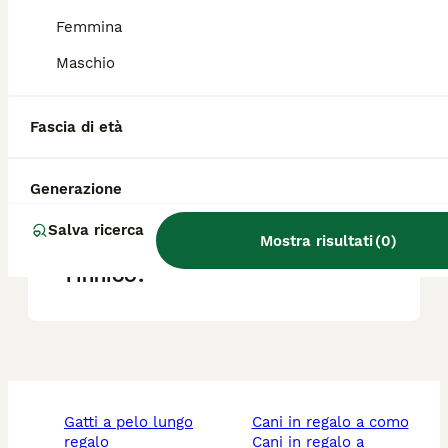
Femmina
Che differenza c'è tra Spitz e
Maschio
Pomerania?
Fascia di età
Qual è il carattere dello Spitz
Finnico?
Generazione
Salva ricerca
Mostra risultati
(
0
)
Quanto vive uno Spitz
Finnico?
gatti a pelo lungo
cani in regalo a como
regalo
cani in regalo a