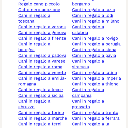
regalo cane piccolo
bergamo
gatto nero adozione
cani in regalo a lazio
cani in regalo a
cani in regalo a lodi
toscana
cani in regalo a milano
cani in regalo a verona
cani in regalo a
cani in regalo a genova
calabria
cani in regalo a firenze
cani in regalo a rovigo
cani in regalo a
cani in regalo a perugia
bologna
cani in regalo a siena
cani in regalo a padova
cani in regalo a pavia
cani in regalo a varese
cani in regalo a
cani in regalo a roma
siracusa
cani in regalo a veneto
cani in regalo a latina
cani in regalo a emilia-
cani in regalo a imperia
romagna
cani in regalo a thiene
cani in regalo a lecce
cani in regalo a
cani in regalo a sicilia
campania
cani in regalo a
cani in regalo a
abruzzo
grosseto
cani in regalo a torino
cani in regalo a trento
cani in regalo a marche
cani in regalo a ferrara
cani in regalo a terni
cani in regalo a la