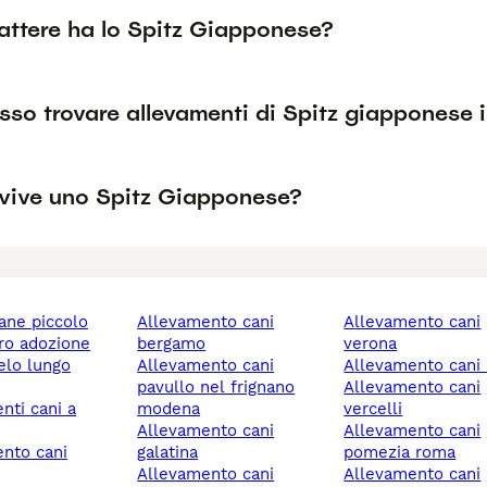
attere ha lo Spitz Giapponese?
so trovare allevamenti di Spitz giapponese in
vive uno Spitz Giapponese?
cane piccolo
allevamento cani
allevamento cani
ero adozione
bergamo
verona
allevamento cani
allevamento cani
pavullo nel frignano
allevamento cani
modena
vercelli
allevamento cani
allevamento cani
galatina
pomezia roma
allevamento cani
allevamento cani