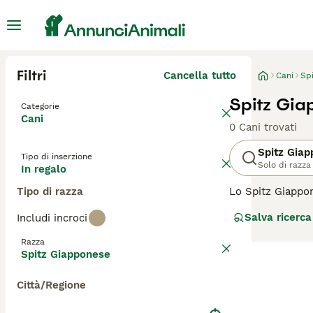
Filtri
Cancella tutto
Cani
Sp
Spitz Gia
Categorie
Cani
0 Cani trovati
Spitz Gia
Tipo di inserzione
Solo di razza
In regalo
Tipo di razza
Lo Spitz Giappon
le orecchie a pu
Salva ricerca
Includi incroci
elegante e la su
lealtà verso la 
Razza
alla vita domest
Spitz Giapponese
animali domestic
Città/Regione
Per scoprire se l