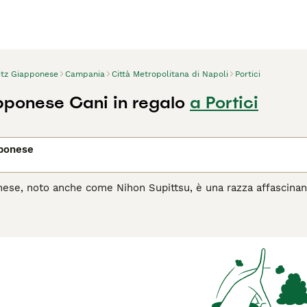
itz Giapponese
Campania
Città Metropolitana di Napoli
Portici
pponese Cani in regalo
a Portici
pponese
ese, noto anche come Nihon Supittsu, è una razza affascinant
nta e la coda ricurva portata fiera sulla schiena. Questo cane,
a natura gioiosa e amichevole. Lo Spitz Giapponese è noto per
famiglia, rendendolo un eccellente compagno per persone di tu
ica, purché riceva sufficiente esercizio fisico e attenzioni. È
i e richiede una regolare toelettatura per mantenere il manto
o Spitz Giapponese è il cane giusto per te, leggi la guida all'