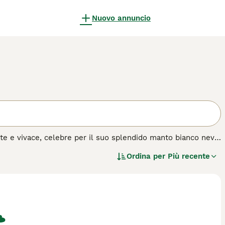
Nuovo annuncio
e e vivace, celebre per il suo splendido manto bianco neve,
 di medie dimensioni, si distingue per il suo aspetto
Ordina per
Più recente
 la sua intelligenza, facilità di addestramento e grande
tte le età. Pur essendo vivace e giocoso, sa adattarsi bene
 un cane socievole che si relaziona bene anche con altri
 in salute.
acquisto per questa razza.