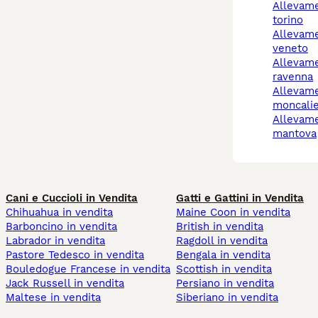
allevamento cani chieri
torino
allevamento cani
veneto
allevamento cani
ravenna
allevamento cani
moncalie
allevamento cani
mantova
Cani e Cuccioli in Vendita
Gatti e Gattini in Vendita
Chihuahua in vendita
Maine Coon in vendita
Barboncino in vendita
British in vendita
Labrador in vendita
Ragdoll in vendita
Pastore Tedesco in vendita
Bengala in vendita
Bouledogue Francese in vendita
Scottish in vendita
Jack Russell in vendita
Persiano in vendita
Maltese in vendita
Siberiano in vendita