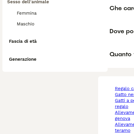
Sesso dell'animale
Che car
Femmina
Maschio
Dove pos
Fascia di età
Quanto 
Generazione
regalo 
gatto n
gatti a pelo lungo
regalo
allevamenti cani a
genova
allevamento cani
teramo