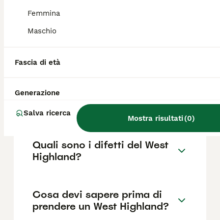
base a fattori come il pedigree, la
reputazione dell'allevatore e la posizione.
Femmina
Maschio
Quanto dura la vita di un
West Highland?
Fascia di età
Generazione
Qual è il carattere del West
Highland?
Salva ricerca
Mostra risultati
(
0
)
Quali sono i difetti del West
Highland?
Cosa devi sapere prima di
prendere un West Highland?