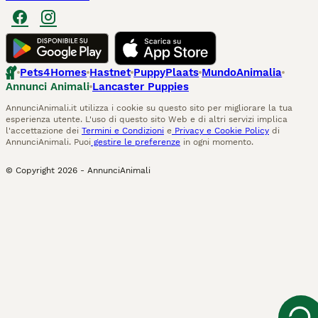
Pets4Homes
Hastnet
PuppyPlaats
MundoAnimalia
Annunci Animali
Lancaster Puppies
AnnunciAnimali.it utilizza i cookie su questo sito per migliorare la tua
esperienza utente. L'uso di questo sito Web e di altri servizi implica
l'accettazione dei
Termini e Condizioni
e
Privacy e Cookie Policy
di
AnnunciAnimali. Puoi
gestire le preferenze
in ogni momento.
© Copyright
2026
-
AnnunciAnimali