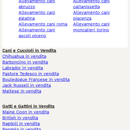
allevamento cani
allevamento cani
abruzzo
caltanissetta
allevamento cani
allevamento cani
galatina
piacenza
allevamento cani roma
allevamento cani
allevamento cani
moncalieri torino
ascoli piceno
Cani e Cuccioli in Vendita
Chihuahua in vendita
Barboncino in vendita
Labrador in vendita
Pastore Tedesco in vendita
Bouledogue Francese in vendita
Jack Russell in vendita
Maltese in vendita
Gatti e Gattini in Vendita
Maine Coon in vendita
British in vendita
Ragdoll in vendita
Bengala in vendita