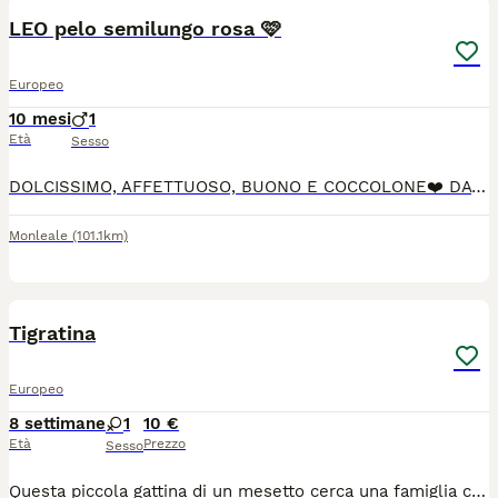
LEO pelo semilungo rosa 🩷
Europeo
10 mesi
1
Età
Sesso
DOLCISSIMO, AFFETTUOSO, BUONO E COCCOLONE❤️ DA DUE MESI E' CHIUSO IN UNA STANZA IN ATTESA DI UN'ADOZIONE CHE...PURTROPPO ANCORA NON ARRIVA😿 PER ADOZIONE INVIARE MESSAGGIO DI PRESENTAZIONE AL 370 - 3004010 (no telefonate). RICHIESTA CASA SENZA GIARDINO CON ZANZARIERE ALLE FINESTRE E BALCONI CON PROTEZIONI ANTICADUTA.
Monleale
(101.1km)
5
Tigratina
Europeo
8 settimane
1
10 €
Età
Prezzo
Sesso
Questa piccola gattina di un mesetto cerca una famiglia che la ami per sempre. La gattina e stata già spulciata e sverminata, mangia in autonomia e usa benissimo la lettiera. Si trova a Dorno in provincia di Pavia. Per chi fosse interessato mi contatti al cellulare o via WhatsApp, Nicoletta 3338361639