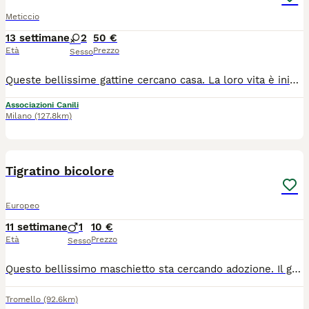
Meticcio
13 settimane
2
50 €
Età
Prezzo
Sesso
Queste bellissime gattine cercano casa. La loro vita è iniziata nel modo più ingiusto, sono state abbandonate quando avrebbero avuto bisogno di amore e protezione. Nonostante tutto non hanno perso la fiducia nelle persone. Sono gattine affettuose, curiosa, giocherellone, socievoli. Pronte a riempire di fuse,amore e allegria le o la famiglia che vorrà adottarle. In arrivo a Milano zona portello Accursio. Vaccinate e sverminate. Ma se non potete venire a prendere la gattina che avete scelto sarà lei ad arrivare direttamente a casa vostra. Per info nicoletta
Associazioni Canili
Milano
(127.8km)
2
Tigratino bicolore
Europeo
11 settimane
1
10 €
Età
Prezzo
Sesso
Questo bellissimo maschietto sta cercando adozione. Il gattino e stato gia spulciato e sverminato. Mangia in autonomia e sta usando benissimo la lettiera. Si trova a Pavia. Per chi fosse interessato mi contatti al cellulare 3338361639 o via WhatsApp Nicoletta.
Tromello
(92.6km)