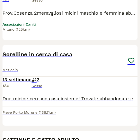
Sesso
Prov.Cosenza 2meravgliosi micini maschio e femmina abbandonati,recuperati,sverminati,vaccinati. Sono salvi ma non possono stare sempre chiusi in una stanza. Cercano adozione anche separati. Viaggiano in staffetta al centro nord previo iter di preaffido.
Associazioni Canili
Milano
(125km)
3
1
Sorelline in cerca di casa
Meticcio
13 settimane
2
Età
Sesso
Due micine cercano casa insieme! Trovate abbandonate erano piccolissime e con poca speranza di sopravvivere , sono state allattate.con biberon e tanta pazienza ora sono diventate.bellissime e inseparabili! Sono.molto affettuose e hanno bisogno di una casa sicura per sempre.
Pieve Porto Morone
(136.7km)
7
GATTINI/E E GATTO ADULTO