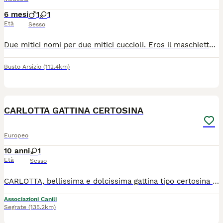
6 mesi
1
1
Età
Sesso
Due mitici nomi per due mitici cuccioli. Eros il maschietto manto tigrato particolarissimo e Isotta la femminuccia manto rosso. Hanno circa tre mesi svermati spulciati e vaccinati sono pronti ad entrare a far parte di una bella famiglia. E tu sei pronto ad accoglierli insieme o separatamente ad amarli, curarli adorarli, baciarli, nutrirli fin che morte non vi separi? Perché sappiamo che un micio è per sempre!!! Entrambi amano le coccole ma devi un po’ conquistarli prima che rivelino quanto gli piacciono con rumorose fusa che ti faranno perdere la testa. Che aspetti! Chiedi di loro con msg whatsapp al numero 3318193535.
Busto Arsizio
(112.4km)
6
2
CARLOTTA GATTINA CERTOSINA
Europeo
10 anni
1
Età
Sesso
CARLOTTA, bellissima e dolcissima gattina tipo certosina nata 15.12.2015 Vaccinata, sterilizzata, microchippata, testata FIV FELV negativa Venite a conoscerla , previo appuntamento, presso il rifugio della Lega Nazionale per la Difesa del Cane Milano Via Martiri di Cefalonia 18 - SEGRATE (Mi) tel. 02 21 37 864 cell 334 8585297 rifugio@legadelcanemi.it www.legadelcanemi.it siamo in FB e X @LNDC_MI INSTAGRAM aperto tutti i giorni, tutto l'anno dalle 9,30 alle 12,00 e dalle 14,30 alle 17,00 Donaci il tuo 5 X mille, con un piccolo gesto potrai darci un grande aiuto Codice Fiscale: 97441440159
Associazioni Canili
Segrate
(135.2km)