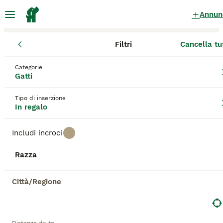
Annun
Filtri
Cancella tu
Gattini
Piemonte
Città Metropolitana di Torino
Moncalieri
Categorie
Gattini in regalo
a Moncalieri
Gatti
106 Gattini trovati
Tipo di inserzione
In regalo
Tutte le razze
Filtri
Includi incroci
Salva ricerca
Ordina
2
Razza
ANNUNCI IN EVIDENZA
BOOST
LUNA 3 MESI REGALO
Città/Regione
Europeo
13 settimane
4