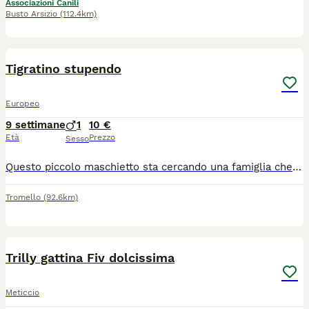
Associazioni Canili
Busto Arsizio
(112.4km)
2
Tigratino stupendo
Europeo
9 settimane
1
10 €
Età
Prezzo
Sesso
Questo piccolo maschietto sta cercando una famiglia che l'ho ami per sempre. Il gattino e stato gia spulciato e sverminato, mangia in autonomia e sta usando benissimo la lettiera. Si trova a Dorno in provincia di Pavia. Per chi fosse interessato mi contatti al cellulare o via WhatsApp. Nicoletta 3338361639.
Tromello
(92.6km)
6
4
Trilly gattina Fiv dolcissima
Meticcio