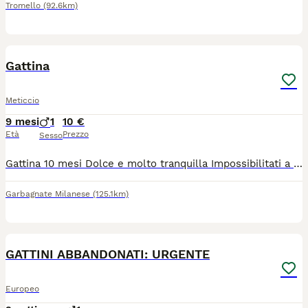
Tromello
(92.6km)
3
Gattina
Meticcio
9 mesi
1
10 €
Età
Prezzo
Sesso
Gattina 10 mesi Dolce e molto tranquilla Impossibilitati a tenerla per motivi di lavoro Siamo sempre assenti
Garbagnate Milanese
(125.1km)
8
GATTINI ABBANDONATI: URGENTE
Europeo