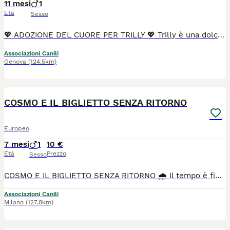
11 mesi
1
Età
Sesso
💖 ADOZIONE DEL CUORE PER TRILLY 💖 Trilly è una dolcissima gattina di soli 10 mesi, recuperata dalla strada quando era già incinta. È FIV positiva, ma sta bene e conduce una vita normale. Ha dato alla luce i suoi cuccioli, che purtroppo non sono sopravvissuti. Successivamente ha affrontato anche una mastite, dalla quale si è ripresa con tanta forza. Nonostante tutto quello che ha vissuto, Trilly non ha perso la fiducia nelle persone. È una micia affettuosa, socievole, giocherellona e molto coccolona. Ama stare in compagnia e adora i bambini, con cui si dimostra dolce e paziente. Ora merita finalmente una famiglia che le regali l'amore e la serenità che non ha mai avuto. Per Trilly cerchiamo un'adozione del cuore, da parte di persone consapevoli della sua positività alla FIV e pronte ad accoglierla come parte della famiglia. Se pensi di poterle offrire la casa che merita, contattaci. ❤️ Info Annarosa 3313456461
Associazioni Canili
Genova
(124.5km)
2
COSMO E IL BIGLIETTO SENZA RITORNO
Europeo
7 mesi
1
10 €
Età
Prezzo
Sesso
COSMO E IL BIGLIETTO SENZA RITORNO 🌧️ Il tempo è finito… ma #Cosmo non lo sa. Lui continua a giocare, a rincorrere le ombre sul muro come in un cartone animato, con i suoi occhioni pieni di sogni😔 Per Cosmo, il suo papà è tutto il suo mondo. È la sua casa, il suo rifugio, la sua avventura preferita. Ma presto… quel mondo cambierà per sempre. 🌍✈️ Il suo papà deve partire, molto lontano, fino in Corea e Cosmo non potrà seguirlo. È come quando nei cartoni il piccolo eroe resta indietro… e non capisce perché. 😞 Cosmo è ancora un gattino giovane, ama correre, giocare, fare le fusa e stare vicino a chi ama. 🐱💛 Dolce e affettuoso, sogna solo una cosa: una famiglia che non lo lasci mai più. Forse una casa dove c’è già un altro micino, così da non sentirsi mai solo e continuare a vivere le sue piccole avventure ogni giorno.✨ Cosmo verrà affidato sterilizzato. Adesso la sua storia sembra un po’ triste… ma tu puoi trasformarla in un finale felice, come nei cartoons più belli💫 『••✎••』 ☎️𝗖𝗢𝗡𝗧𝗔𝗧𝗧𝗜 𝗪𝗛𝗔𝗧𝗦𝗔𝗣𝗣 𝗥𝗼𝗯 > 𝟯𝟵𝟮 𝟰𝟭𝟮𝟵𝟳𝟵𝟬 𝗟𝗼𝗿𝘆 > 𝟯𝟳𝟬 𝟯𝟬𝟬𝟰𝟬𝟭𝟬 🅒🅞🅝🅓🅘🅥🅘🅓🅘🅐🅜🅞 ☎️𝗖𝗢𝗡𝗧𝗔𝗧𝗧𝗜 𝗪𝗛𝗔𝗧𝗦𝗔𝗣𝗣 𝗟𝗼𝗿𝘆 > 𝟯𝟳𝟬 𝟯𝟬𝟬𝟰𝟬𝟭𝟬 👉 Scrivici specificando: Nome del micio, città, piano della casa e se è già in sicurezza (reti/protezioni) 📍Si affida a Milano, #Monza, #Lodi, #Bergamo, #Como, #Pavia,
Associazioni Canili
Milano
(127.8km)
1
1