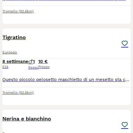
Tromello
(92.6km)
3
Tigratino
Europeo
8 settimane
1
10 €
Età
Prezzo
Sesso
Questo piccolo pelosetto maschietto di un mesetto sta cercando adozione. Il gattino e stato spulciato e sverminato,mangia da solo e sta usando benissimo la lettiera. Si trova a Dorno in provincia di Pavia. Per chi fosse interessato mi contatti al cellulare o via WhatsApp. Nicoletta 3338361639
Tromello
(92.6km)
6
Nerina e bianchino