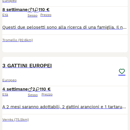
Europeo
8 settimane
1
1
10 €
Età
Prezzo
Sesso
Questi due pelosetti sono alla ricerca di una famiglia. Il nero e una femminuccia, il bianco con occhi azzurri e un maschietto. Sono stati gia spulciati e sverminati, mangiano da soli e usano benissimo la lettiera. I gattini si trovano a Dorno in provincia di Pavia. Per chi fosse interessato mi contatti al cellulare o via WhatsApp, Nicoletta 3338361639
Tromello
(92.6km)
1
3 GATTINI EUROPEI
Europeo
4 settimane
2
1
10 €
Età
Prezzo
Sesso
A 2 mesi saranno adottabili, 2 gattini arancioni e 1 tartarugata Solo persone veramente amanti. animali, con balcone in sicurezza e solo in appartamento Obbligo futura sterilizzazione Bassa valle d'aosta
Verrès
(75.5km)