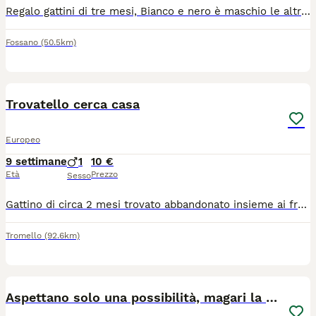
Regalo gattini di tre mesi, Bianco e nero è maschio le altre sono femmine. Presso Fossano CN Adottabili subito
Fossano
(50.5km)
2
Trovatello cerca casa
Europeo
9 settimane
1
10 €
Età
Prezzo
Sesso
Gattino di circa 2 mesi trovato abbandonato insieme ai fratelli cerca casa! Ha già effettuato controlli veterinari e sverminazione
Tromello
(92.6km)
10
Aspettano solo una possibilità, magari la tua