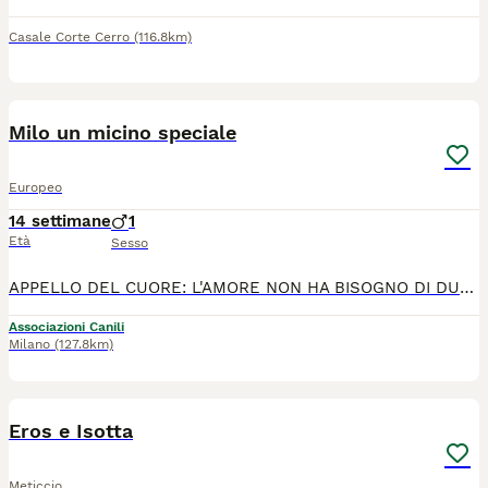
Casale Corte Cerro
(116.8km)
1
Milo un micino speciale
Europeo
14 settimane
1
Età
Sesso
APPELLO DEL CUORE: L'AMORE NON HA BISOGNO DI DUE OCCHI PER VEDERE CON L'ANIMA! 🐾❤️ Ciao a tutti, io sono MILO ed ho solo tre mesi. La vita per me non è iniziata nel migliore dei modi. Quando ero solo un fagottino mi sono ritrovato per strada, da solo, a dover affrontare pericoli troppo grandi per me. A causa di una brutta infezione, i veterinari hanno dovuto asportarmi un occhiolino per salvarmi la vita. Ora sto bene, il dolore è solo un ricordo e la ferita è guarita! Ma la strada è un posto troppo duro e pericoloso: non posso assolutamente tornarci. Non sapete cosa vi perdete: anche se ho un occhio solo, la mia voglia di giocare, esplorare e fare le fusa è doppia! Sono un gattino dolcissimo, vivace e pronto a riempire di gioia e affetto la vita di chi deciderà di aprirmi la porta di casa. 🏡 Verrò affidato vaccinato, microchippato e sverminato. Mi trovo ad Avellino, ma posso raggiungerti ovunque 🚙 Per info ed adozione contattare Vittoria cell 39 346 543 3552 via whatsapp ☎️ Grazie 🙏
Associazioni Canili
Milano
(127.8km)
5
1
Eros e Isotta
Meticcio