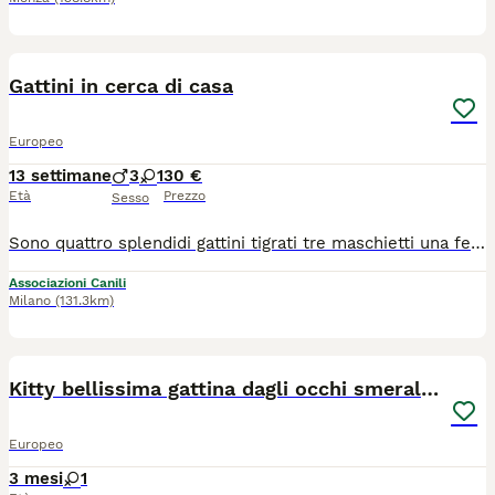
5
Gattini in cerca di casa
Europeo
13 settimane
3
1
30 €
Età
Prezzo
Sesso
Sono quattro splendidi gattini tigrati tre maschietti una femminuccia buoni affettuosi nati in casa . I gattini sono stati testati fiv e felv negativi sono sverminati e trattati con antiparassitario. Se volete venire a conoscerli contattate Dalila al 347 84 86 232
Associazioni Canili
Milano
(131.3km)
4
Kitty bellissima gattina dagli occhi smeraldo
Europeo
3 mesi
1