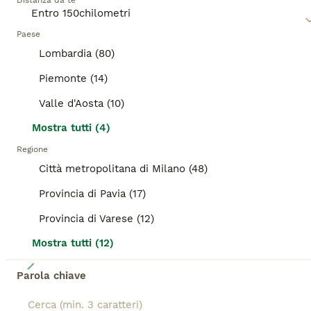
Età
Distanza da te
Sesso
LUNA CERCA CASA Femminuccia, ha quasi 3 mesi é stata sverminata, ha fatto il trattamento antiparassitario ed é FIV E FELV negativa, come da libretto sanitario che verrà rilasciato. Luna é nera con pancia tigrata, vivacissima, giocosa e piena di energia. Si affida gratuitamente a famiglie amorevoli
Paese
Lombardia (80)
Caronno Pertusella
(124.5km)
Piemonte (14)
Valle d'Aosta (10)
BOOST
Mostra tutti (4)
Regione
Città metropolitana di Milano (48)
Provincia di Pavia (17)
Provincia di Varese (12)
Mostra tutti (12)
2
Parola chiave
GIADA 3 MESI REGALO