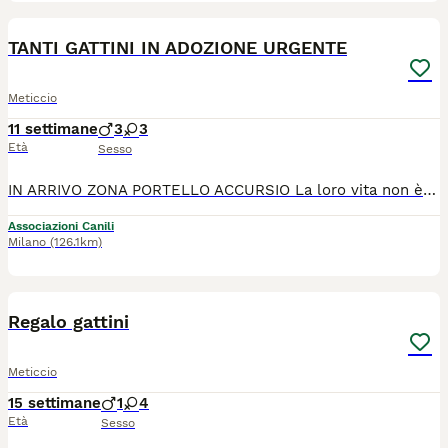
6
TANTI GATTINI IN ADOZIONE URGENTE
Meticcio
11 settimane
3
3
Età
Sesso
IN ARRIVO ZONA PORTELLO ACCURSIO La loro vita non è iniziata nel migliore dei modi, ma adesso sono tutti salvi. Dai 2 mesetti ai 3 mesetti, hanno bisogno di una famiglia che dia loro una casa in sicurezza e tanto amore. Negativi malattie infettive, in buona salute adesso. Verranno affidati sverminati e vaccinati. Sterilizzazione obbligatoria. 3288176356
Associazioni Canili
Milano
(126.1km)
5
Regalo gattini
Meticcio
15 settimane
1
4
Età
Sesso