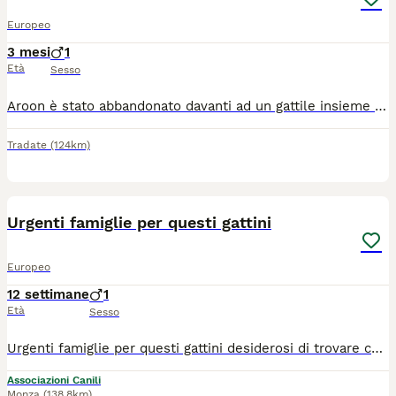
Europeo
3 mesi
1
Età
Sesso
Aroon è stato abbandonato davanti ad un gattile insieme ad altri 4 gattini. Subito portato a casa di una volontaria è cresciuto in un ambiente sereno, coccolato e socializzatissimo. Si affida, dopo preaffido, a Varese-Como con modulo affido e contributo spese per l'associazione.
Tradate
(124km)
10
Urgenti famiglie per questi gattini
Europeo
12 settimane
1
Età
Sesso
Urgenti famiglie per questi gattini desiderosi di trovare casa... tutti vittime dell' abbandono. Cresciuti in casa Usano gia la lettiera. Per informazioni 34/ 0578/ 3896.. Chiamateci per salvarne uno Vengono affidati solo in casa e in sicurezza.. arrivano CON STAFFETTA.
Associazioni Canili
Monza
(138.8km)