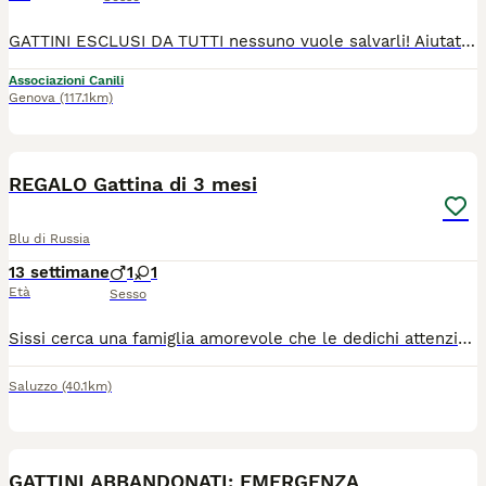
GATTINI ESCLUSI DA TUTTI nessuno vuole salvarli! Aiutateli Sono socievoli e buonissimi. Arrivano con staffetta a Genova. Adozione Solo in CASA! OBBLIGATORIE finestre protette (zanzariere o reti) e balconi in sicurezza! Chiamate per uno di loro al [340][5783[896]. Li affidiamo tutti in piena salute: sono tutti vaccinati, chippati e sverminati
Associazioni Canili
Genova
(117.1km)
4
REGALO Gattina di 3 mesi
Blu di Russia
13 settimane
1
1
Età
Sesso
Sissi cerca una famiglia amorevole che le dedichi attenzioni. È cresciuta insieme al fratellino, alla mamma e agli altri gatti di casa in un contesto di campagna. Ama stare in giardino per conto suo, ma anche riposarsi in casa di pomeriggio.
Saluzzo
(40.1km)
9
GATTINI ABBANDONATI: EMERGENZA