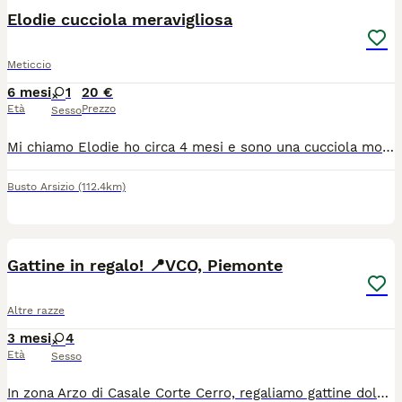
Elodie cucciola meravigliosa
Meticcio
6 mesi
1
20 €
Età
Prezzo
Sesso
Mi chiamo Elodie ho circa 4 mesi e sono una cucciola molto carina. Come le brave signorine, non dò subito confidenza, ho bisogno di studiare chi mi sta vicino per poi donare tutta la mia fiducia. Adoro le coccole, mi piace giocare anche con gli altri mici. Cerco una famiglia amorevole e paziente per trascorrere insieme momenti indimenticabili. Sono spulciato, svermata, con primo vaccino. La mia mamma è testata fiv del negativa. Prendimi con te... Saprò essere il tuo amico peloso per la vita. Per info nsg WhatsApp al nr 3277475190.Nel video e foto con me c è Mirtillo un micio paziente e dolce. Anche lui cerca casa
Busto Arsizio
(112.4km)
6
Gattine in regalo! 📍VCO, Piemonte
Altre razze
3 mesi
4
Età
Sesso
In zona Arzo di Casale Corte Cerro, regaliamo gattine dolci. Sono quattro femminucce, tre sono bianconere e una è tutta nera (ag: non più disponibile la nera). Giocherellone, coccolose e curiosette. Possibile prenderle separate o insieme. Da venire a prendere con apposito trasportino per non spaventarle durante il viaggio. Per info: 3496820893 oppure 3519325032