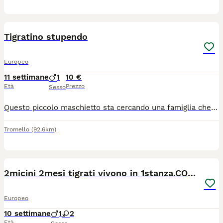
4
Tigratino stupendo
Europeo
11 settimane
1
10 €
Età
Prezzo
Sesso
Questo piccolo maschietto sta cercando una famiglia che lo ami per sempre. Il gattino e stato gia spulciato e sverminato. Mangia in autonomia e sta usando benissimo la lettiera. Si trova a Pavia. Per chi fosse interessato mi contatti al cellulare 3338361639 o via WhatsApp, Nicoletta.
Tromello
(92.6km)
1
2micini 2mesi tigrati vivono in 1stanza.COSENZQ
Europeo
10 settimane
1
2
Età