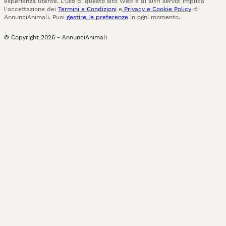
esperienza utente. L'uso di questo sito Web e di altri servizi implica
l'accettazione dei
Termini e Condizioni
e
Privacy e Cookie Policy
di
AnnunciAnimali. Puoi
gestire le preferenze
in ogni momento.
© Copyright
2026
-
AnnunciAnimali