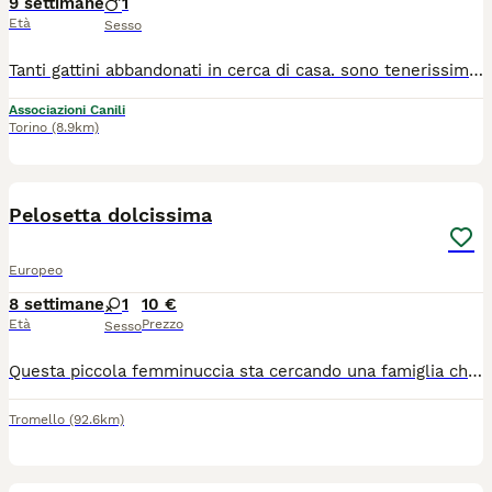
9 settimane
1
Età
Sesso
Tanti gattini abbandonati in cerca di casa. sono tenerissimi. buoni e socievoli, li affideremo gia svermati e vaccinati, con microchip. hanno bisogno di qualcuno non fateli restare soli! Arrivano con STAFFETTA a Trofarello (TO) o Tortona (AL) Telefonate per adozione al !34!057!83896! Li affidiamo solo in case sicure: obbligo di zanzariere e balconi ben protetti. Abituati in appartamento e alla lettiera
Associazioni Canili
Torino
(8.9km)
4
Pelosetta dolcissima
Europeo
8 settimane
1
10 €
Età
Prezzo
Sesso
Questa piccola femminuccia sta cercando una famiglia che la ami per sempre. La gattina e molto affettuosa, e stata gia spulciata e sverminata, mangia in autonomia e sta usando benissimo la lettiera. Si trova a Pavia. Per chi fosse interessato mi contatti al numero 3338361639,Nicoletta.
Tromello
(92.6km)
3
1