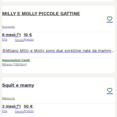
10
2
MILLY E MOLLY PICCOLE GATTINE
Europeo
8 mesi
1
10 €
Età
Prezzo
Sesso
💢Milano Milly e Molly sono due sorelline nate da mamma negativa a Fiv e Felv , ritrovate in una fabbrica di carta dove la mammina si era rifugiata per partorire. 👉Hanno 3 mesi e sono vaccinate. 🩷🩷Sono INSEPARABILI, quindi non chiamateci solo per la rossa, perché loro sono legatissime e dovranno essere adottate in coppia. 💕 Sono due gattine deliziose, molto simpatiche e socievoli. Se volete accoglierle nella vostra vita, allora scrivete un bel messaggio di presentazione ai numeri riportati 👇 👇 👇 👇 👇 👉 370.3004010 👉 342.6933063 ( Solo messaggi scritti - No telefonate)
Associazioni Canili
Milano
(126.1km)
6
Squit e mamy
Meticcio
3 mesi
1
50 €
Età
Prezzo
Sesso