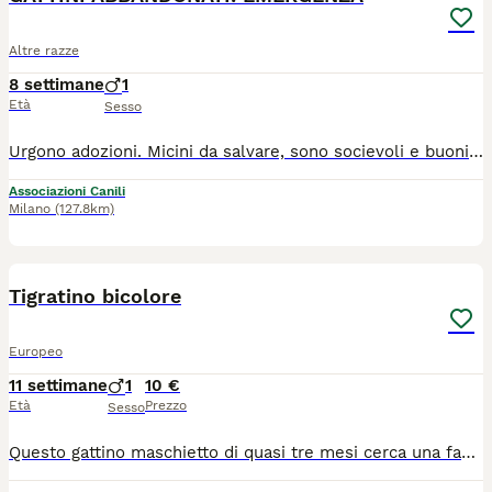
Altre razze
8 settimane
1
Età
Sesso
Urgono adozioni. Micini da salvare, sono socievoli e buonissimi. Nessuno chiama per loro.. sono dolcissimi e meritano una famiglia. Arrivano con staffetta a Melegnano Adozione Solo in CASA! OBBLIGATORIE finestre protette (ZANZARIERE/Reti) e balconi in sicurezza! Chiamate per uno di loro: 340/5783/896 Li affidiamo tutti in piena salute: vaccinati, chippati, sverminati.
Associazioni Canili
Milano
(127.8km)
4
1
Tigratino bicolore
Europeo
11 settimane
1
10 €
Età
Prezzo
Sesso
Questo gattino maschietto di quasi tre mesi cerca una famiglia che lho ami per sempre. E stato gia spulciato e sverminatoe e sta usando benissimo la lettiera. Si trova a Pavia. Per chi fosse interessato mi potrebbe chiamare al numero 3338361639 Nicoletta.