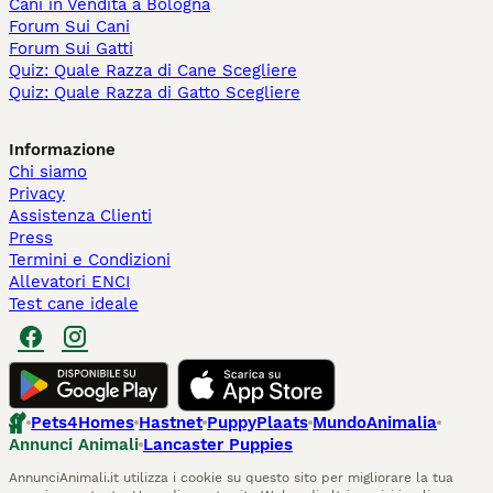
Cani in Vendita a Bologna
Forum Sui Cani
Forum Sui Gatti
Quiz: Quale Razza di Cane Scegliere
Quiz: Quale Razza di Gatto Scegliere
Informazione
Chi siamo
Privacy
Assistenza Clienti
Press
Termini e Condizioni
Allevatori ENCI
Test cane ideale
Pets4Homes
Hastnet
PuppyPlaats
MundoAnimalia
Annunci Animali
Lancaster Puppies
AnnunciAnimali.it utilizza i cookie su questo sito per migliorare la tua