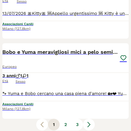
Età
Sesso
13/07/2026 🎀Kitty🎀 🆘Appello urgentissimo 🆘 Kitty è una spettacolare gattina bianca e nera dai bellissimi occhi color smeraldo, che cerca urgentemente adozione 🏡 Guardate la tenerezza di queste foto. ❤️ Kitty e’ nata senza una piccola parte del piedino, ma è una micina come tutte le altre, gioca, salta, corre, ma soprattutto è di una dolcezza fuori dal comune.😍 Kitty ha 3 mesi e verrà affidata vaccinata, sverminata e microchippata. La mamma è testata Fiv e Felv negativa. Adottabile solo a Milano, provincia e città limitrofe . Per info solo whatsapp cell 393392619577 Patricia ☎️ Grazie 🙏
Associazioni Canili
Milano
(127.8km)
3
Bobo e Yuma meravigliosi mici a pelo semilungo
Europeo
3 anni
1
1
Età
Sesso
🐾 Yuma e Bobo cercano una casa piena d'amore! 🏡❤️ Yuma e Bobo sono due splendidi gatti a pelo semilungo di 3 anni, inseparabili e pronti a conquistare il cuore della loro futura famiglia. Sono dolcissimi, super socievoli e amano le coccole. Non sono affatto diffidenti: accolgono con curiosità e serenità anche le persone che incontrano per la prima volta. Adorano trascorrere il tempo sul balcone o in terrazzo, osservando il mondo in totale relax, e convivono tranquillamente con un cane di grossa taglia. ✔️ 3 anni ✔️ Sterilizzati ✔️ Test FIV e FeLV negativi Si affidano nelle provincie di MILANO, MONZA BRIANZA, COMO, VARESE. Se pensi di poter offrire a Yuma e Bobo la casa che meritano, contatta DNA Animale. 📞 351 967 6190 Via whatsapp ☎️ Grazie 🙏
Associazioni Canili
Milano
(127.8km)
1
2
3