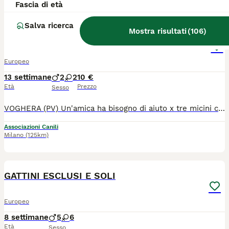
Fascia di età
4
Salva ricerca
Mostra risultati
(
106
)
3mici 3mesi e mammaCHI PUÒ AIUTI X FAVORE! VOGHERA
Europeo
13 settimane
2
2
10 €
Età
Prezzo
Sesso
VOGHERA (PV) Un'amica ha bisogno di aiuto x tre micini cuccioli di 3mesi circa e possibilmente anche x la giovane mamma!! Purtroppo c è gente che in campagna prende gatti x i topi e sti poveri mici muoiono di fame!!! Cosi vanno a mangiare doveva trovano..ogni sera vanno da una signore che però non può tenerli. Mi chiede aiuto..io sto in un altra città e quello che posso fare è cercare qualche persona di cuore che vuole adottare un micino..poverini fanno tenerezza. Se non troviamo sistemazione che fine faranno?? Cerchiamo di salvarli ..altrimenti si riprodurranno e non ce la caviamo piu! Purtroppo la mamma viene lasciata libera e si riprodurra'! CHI PUÒ DARE UNA CASA AD UNO DEI CUCCIOLI X FAVORE AIUTIAMOLI! 338 1669589
Associazioni Canili
Milano
(125km)
7
GATTINI ESCLUSI E SOLI
Europeo
8 settimane
5
6
Età
Sesso