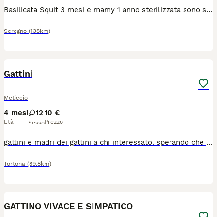
Basilicata Squit 3 mesi e mamy 1 anno sterilizzata sono state recuperate sul territorio attualmente si trovano in stallo casalingo, usano la lettiera, sono abituate alla presenza umana a vivere insieme per questo si consiglia adozione di coppia , preferiremmo una situazione di adozione con giardino/terrazzo in sicurezza
Seregno
(138km)
7
Gattini
Meticcio
4 mesi
12
10 €
Età
Prezzo
Sesso
gattini e madri dei gattini a chi interessato. sperando che trovino una casa che li accolga con tanto amore
Tortona
(89.8km)
3
2
GATTINO VIVACE E SIMPATICO