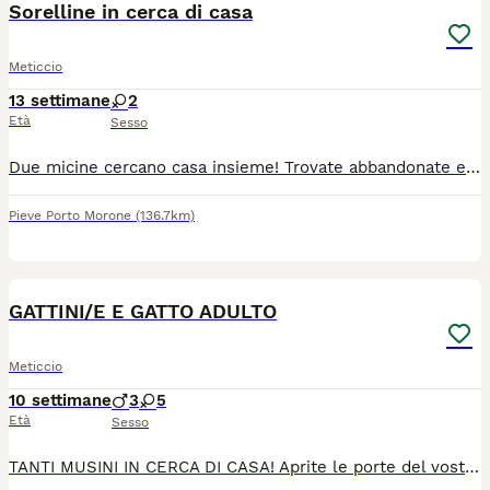
Sorelline in cerca di casa
Meticcio
13 settimane
2
Età
Sesso
Due micine cercano casa insieme! Trovate abbandonate erano piccolissime e con poca speranza di sopravvivere , sono state allattate.con biberon e tanta pazienza ora sono diventate.bellissime e inseparabili! Sono.molto affettuose e hanno bisogno di una casa sicura per sempre.
Pieve Porto Morone
(136.7km)
7
GATTINI/E E GATTO ADULTO
Meticcio
10 settimane
3
5
Età
Sesso
TANTI MUSINI IN CERCA DI CASA! Aprite le porte del vostro cuore! Abbiamo diversi gatti meravigliosi in cerca di una famiglia per la vita. C'è il compagno perfetto per ogni tipo di casa! PROVINCIA DI MONZA E BRIANZA Le Sorelline Inseparabili (3 mesi e mezzo) Descrizione: Due splendide sorelle, una bianca e nera e l'altra tricolore. Sono giovanissime, vivaci e piene di vita. Sanità: Già vaccinate e svermate. Adozione: Si valuta preferibilmente adozione di coppia per non separarle! Vega (3 mesi) Descrizione: Splendida cucciola dal manto bianco e grigio chiaro. Una vera dolcezza con lo sguardo che conquista al primo impatto. Mila (3 mesi) Descrizione: Una batuffolina dal mantello bianco e grigio scuro. Curiosa, vivace e prontissima a riempire di fusa la sua nuova casa. Fog (4 mesi) Descrizione: Splendido gattino tigrato, vispo e pieno di energie. Un piccolo uragano d'affetto! Il Coccolone Rosso (4 anni) Descrizione: Un magnifico gattoncello dal mantello rosso. È il classico "gatto cozza": estremamente affettuoso, appiccicoso e affamato di coccole. Carattere: Cerca una casa come gatto unico (o senza altre gatte femmine), poiché non va d'accordo con i suoi simili felini. Per chi cerca un compagno d'appartamento super affettuoso, è perfetto! PROVINCIA DI BERGAMO I Piccolini (Circa 2 mesi) Descrizione: Due piccolissimi batuffoli (probabilmente un maschietto e una femminuccia). Sono ancora giovanissimi, tenerissimi e pronti per iniziare la loro vita in famiglia. INFORMAZIONI E ADOZIONE Note importanti per l'adozione: Rimborso spese: È richiesto un contributo a copertura parziale o totale delle spese veterinarie già sostenute (es. vaccini, sverminazioni, visite).