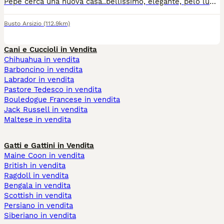
Pepe cerca una nuova casa..bellissimo, elegante, pelo lungo rosso, è davvero un meraviglioso felino. Timido inizialmente ma coccoloso poi, è micio ideale per momenti di relax e gioia che ti donerà senza nulla chiedere in cambio, se non coccole e buon cibo. Necessita di essere spazzolato pertanto se hai sempre voluto fare la/il parrucchiera/e sceglilo come compagno di vita. Avrai grandi soddisfazioni.. Ha 6 anni, castrato e vaccinato. Per info msg whatsapp al numero 3387507118. Verrete richiamati
Busto Arsizio
(112.9km)
Cani e Cuccioli in Vendita
Chihuahua in vendita
Barboncino in vendita
Labrador in vendita
Pastore Tedesco in vendita
Bouledogue Francese in vendita
Jack Russell in vendita
Maltese in vendita
Gatti e Gattini in Vendita
Maine Coon in vendita
British in vendita
Ragdoll in vendita
Bengala in vendita
Scottish in vendita
Persiano in vendita
Siberiano in vendita