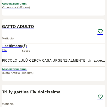
Associazioni Canili
Vimercate
(147.4km)
5
GATTO ADULTO
Meticcio
1 settimana
1
Età
Sesso
PICCOLO LULÙ CERCA CASA URGENZIALMENTE! Un appello del cuore per un micio speciale che ha davvero bisogno di ritrovare la felicità. BUSTO ARSIZIO (VA) Lulù (1 anno - Maschio) La sua storia: Lulù ha solo un anno ma ha già conosciuto il dolore della perdita: la sua compagna di giochi è venuta a mancare di recente e ora si trova da solo. Carattere: È un gatto dolcissimo, estremamente affettuoso e coccolone. Ha un grande bisogno di calore umano e di una nuova famiglia che gli faccia superare questo momento difficile. Sanità: Già vaccinato e svermato. Cerca: Una casa per la vita con urgenza!
Associazioni Canili
Busto Arsizio
(112.4km)
6
4
Trilly gattina Fiv dolcissima
Meticcio