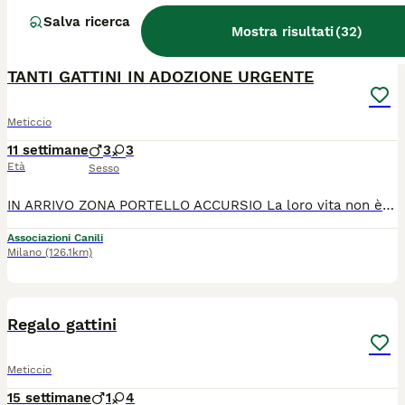
Salva ricerca
Mostra risultati
(
32
)
6
TANTI GATTINI IN ADOZIONE URGENTE
Meticcio
11 settimane
3
3
Età
Sesso
IN ARRIVO ZONA PORTELLO ACCURSIO La loro vita non è iniziata nel migliore dei modi, ma adesso sono tutti salvi. Dai 2 mesetti ai 3 mesetti, hanno bisogno di una famiglia che dia loro una casa in sicurezza e tanto amore. Negativi malattie infettive, in buona salute adesso. Verranno affidati sverminati e vaccinati. Sterilizzazione obbligatoria. 3288176356
Associazioni Canili
Milano
(126.1km)
5
Regalo gattini
Meticcio
15 settimane
1
4