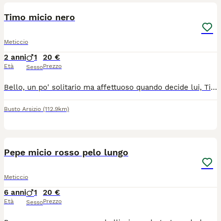
Timo micio nero
Meticcio
2 anni
1
20 €
Età
Prezzo
Sesso
Bello, un po' solitario ma affettuoso quando decide lui, Timo é un bellissimo micio nero di due anni. Per problemi di regole abitative cerca una nuova famiglia che lo accolga per proseguire la sua vita in serenità e piena di amore. Vivace e giocherellone riempirà la nuova casa di allegria... Non adatto a persone inesperte, cerchiamo per lui veri amanti dei gatti che sapranno concedergli un po' di tempo per adattarsi e potersi fidare incondizionatamente... Castrato e vaccinato per info msg whatsapp al numero 3387507118 verrete richiamati.
Busto Arsizio
(112.9km)
2
Pepe micio rosso pelo lungo
Meticcio
6 anni
1
20 €
Età
Prezzo
Sesso