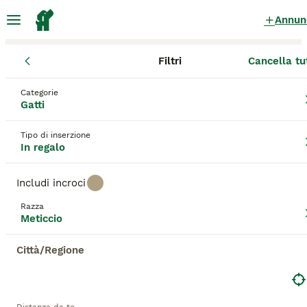
Annun
Filtri
Cancella tu
Gattini
Meticcio
Piemonte
Città Metropolitana di Torino
Monc
Categorie
Meticcio Gattini in regalo
a Moncalieri
Gatti
32 Gattini trovati
Tipo di inserzione
In regalo
Meticcio
Filtri
Solo di razza
Includi incroci
Salva ricerca
Ordina
3
Razza
Meticcio
Chanel
Città/Regione
Meticcio
5 anni
1
10 €
Età
Prezzo
Sesso