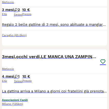
Meticcio
3 mesi
2
10 €
Età
Prezzo
Sesso
Regalo 2 belle gattine di 3 mesi, sono abituate a mangiare croccantini e a stare con le persone. Sono molto giocherellone.
Caraglio
(65.6km)
6
1
3mesi,occhi verdi,LE MANCA UNA ZAMPINA! MILANO
Meticcio
4 mesi
1
10 €
Età
Prezzo
Sesso
La gattina arriva a Milano a giorni coi fratellini già prenotati. Per lei sono arrivate diverse richieste..era stata selezionata una coppia ma all ultimo hanno rinunciato! PURTROPPO CAPITANO ANCHE LE PERDITE DI TEMPO.. 💞Kitty💞 . Nata il 05.04.26,occhi verdi. Per lei cerco una adozione del cuore,le manca una zampina..manderemo foto e video espliciti. Si affida spulciata,vaccinata, con iter di preaffido, compilazione del questionario conoscitivo. X info solo WhatsApp 339 2619577
Associazioni Canili
Milano
(125km)