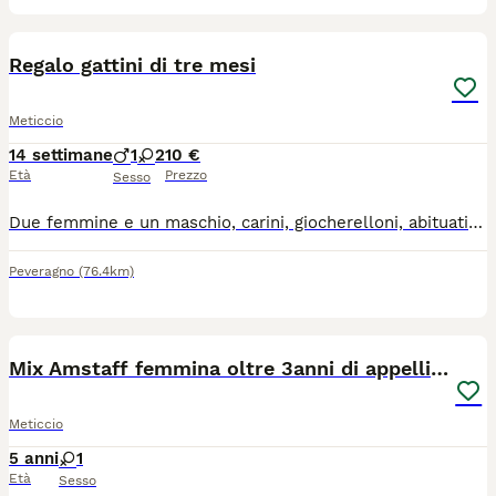
6
Regalo gattini di tre mesi
Meticcio
14 settimane
1
2
10 €
Età
Prezzo
Sesso
Due femmine e un maschio, carini, giocherelloni, abituati a stare con i bambini, usano la sabbietta, svezzati, sverminati.
Peveragno
(76.4km)
12
Mix Amstaff femmina oltre 3anni di appelli CREMONA
Meticcio
5 anni
1
Età
Sesso