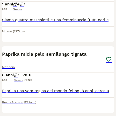
1 anni
4
1
Età
Sesso
Siamo quattro maschietti e una femminuccia (tutti neri con riflessi marroni) di circa due mesi e mezzo in cerca di adozione. ...aiutami a trovargli una casa Per maggiori informazioni contattare CHETI al n. 3290952932 (meglio whatcann)
Milano
(127km)
3
Paprika micia pelo semilungo tigrata
Meticcio
8 anni
1
20 €
Età
Prezzo
Sesso
Paprika una vera regina del mondo felino, 8 anni, cerca una nuova casa per problemi di regole abitative. Carattere forte, territoriale, è una vera padrona di casa. Bella e forte decide quando e da chi farsi coccolare. Adatta a persone con un po' di esperienza, meglio no bambini, è la micia perfetta per chi ama la presenza di un pelosino amante del calduccio, della casa ma con uno spirito indipendente. Sana, vaccinata, da sterilizzare. Per info msg whatsapp al nr 39 338 750 7118. Verrete richiamati.
Busto Arsizio
(112.9km)
2