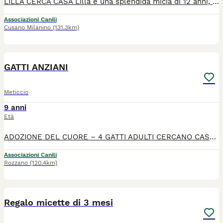
LILLA CERCA CASA Lilla è una splendida micia di 12 anni, dal carattere dolcissimo. Ama le coccole e ricambia con tantissime fusa! È sterilizzata, vaccinata e in perfetta salute. Purtroppo non va d'accordo con altri animali, quindi cerca una famiglia che possa accoglierla come figlia unica, così da poter vivere serena e ricevere tutto l’amore che merita. Si trova a Cusano Milanino (MI) È pronta a entrare nel cuore di chi saprà darle una nuova possibilità. Se vuoi darle una casa per sempre, contattaci!
Associazioni Canili
Cusano Milanino
(131.3km)
7
GATTI ANZIANI
Meticcio
9 anni
Età
ADOZIONE DEL CUORE – 4 GATTI ADULTI CERCANO CASA Per gravi problemi di salute, la loro padrona non può purtroppo più prendersi cura di loro. Cerchiamo quindi una nuova famiglia amorevole per questi 4 splendidi gatti, adottabili anche singolarmente. Si trovano a Rozzano Abituati a vivere in appartamento Tutti sono sterilizzati, vaccinati, microchippati e testati FIV/FELV negativi BABY Maschio, 9 anni (nato a marzo 2017)(nella prima foto) Molto coccolone, giocherellone e tranquillo Ama la compagnia e le attenzioni TIGRO Maschio, 11 anni (nato a luglio 2015)(nella seconda, terza e quarta foto) Affettuoso e dolcissimo, grande amante delle coccole Carattere calmo e pacato MARGOT Femmina, 10 anni (nata a marzo 2016) (nella quinta foto) Molto calma e tranquilla, riservata e delicata Ideale per un ambiente sereno GRACE Femmina, 10 anni (nata a marzo 2016) (nella sesta e settima foto) Tranquilla ma anche giocherellona Dolce e ben equilibrata Sono gatti abituati all’amore e alla vita domestica, e meritano una nuova possibilità in una casa che sappia accoglierli con rispetto e affetto.
Associazioni Canili
Rozzano
(120.4km)
7
Regalo micette di 3 mesi