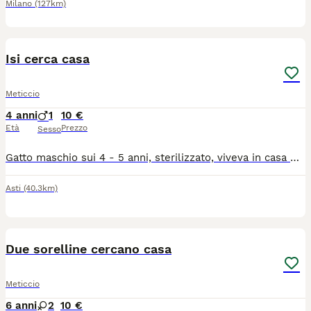
Milano
(127km)
4
Isi cerca casa
Meticcio
4 anni
1
10 €
Età
Prezzo
Sesso
Gatto maschio sui 4 - 5 anni, sterilizzato, viveva in casa ma adesso è randagio da un annetto, ha necessità di una casa con giardino perché è abituato a vivere in giro. Si può vedere la sera verso le otto - otto e mezza in zona Piazza d'Armi quando viene a mangiare. Si chiama Isi. La zona in cui vive sarà ristrutturata dal proprietario a Settembre e stiamo cercando una famiglia responsabile per il nostro amico a quattro zampe. Molto socievole e ciarliero
Asti
(40.3km)
2
Due sorelline cercano casa
Meticcio
6 anni
2
10 €