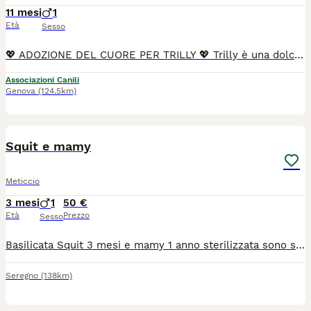
11 mesi
1
Età
Sesso
💖 ADOZIONE DEL CUORE PER TRILLY 💖 Trilly è una dolcissima gattina di soli 10 mesi, recuperata dalla strada quando era già incinta. È FIV positiva, ma sta bene e conduce una vita normale. Ha dato alla luce i suoi cuccioli, che purtroppo non sono sopravvissuti. Successivamente ha affrontato anche una mastite, dalla quale si è ripresa con tanta forza. Nonostante tutto quello che ha vissuto, Trilly non ha perso la fiducia nelle persone. È una micia affettuosa, socievole, giocherellona e molto coccolona. Ama stare in compagnia e adora i bambini, con cui si dimostra dolce e paziente. Ora merita finalmente una famiglia che le regali l'amore e la serenità che non ha mai avuto. Per Trilly cerchiamo un'adozione del cuore, da parte di persone consapevoli della sua positività alla FIV e pronte ad accoglierla come parte della famiglia. Se pensi di poterle offrire la casa che merita, contattaci. ❤️ Info Annarosa 3313456461
Associazioni Canili
Genova
(124.5km)
6
Squit e mamy
Meticcio
3 mesi
1
50 €
Età
Prezzo
Sesso
Basilicata Squit 3 mesi e mamy 1 anno sterilizzata sono state recuperate sul territorio attualmente si trovano in stallo casalingo, usano la lettiera, sono abituate alla presenza umana a vivere insieme per questo si consiglia adozione di coppia , preferiremmo una situazione di adozione con giardino/terrazzo in sicurezza
Seregno
(138km)
7