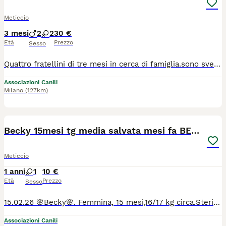
Meticcio
3 mesi
2
2
30 €
Età
Prezzo
Sesso
Quattro fratellini di tre mesi in cerca di famiglia.sono sverminati e usano correttamente la lettiera.per maggiori info ed eventualmente venire a conoscerli contattatemi al 3403748499
Associazioni Canili
Milano
(127km)
4
Becky 15mesi tg media salvata mesi fa BERGAMO
Meticcio
1 anni
1
10 €
Età
Prezzo
Sesso
15.02.26 🌸Becky🌸. Femmina, 15 mesi,16/17 kg circa.Sterilizzata. Vaccinata. Buona , le piacciono le coccole. Lei arriva da un passato difficile. Si cerca per lei una mamma che possa farle dimenticare il suo passato. Visibile a Bergamo dove attualmente si trova in stallo a pagamento. Verrà data in adozione solo al completamento dell'iter di adozione. Il costo dell'intero trasporto e microchip è a carico dell'adottante.Per info WhatsApp 3392619577.
Associazioni Canili