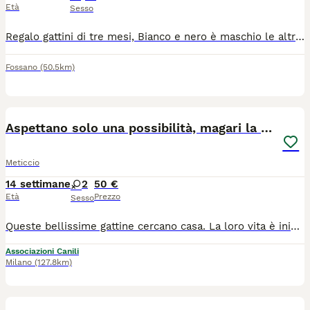
Età
Sesso
Regalo gattini di tre mesi, Bianco e nero è maschio le altre sono femmine. Presso Fossano CN Adottabili subito
Fossano
(50.5km)
10
Aspettano solo una possibilità, magari la tua
Meticcio
14 settimane
2
50 €
Età
Prezzo
Sesso
Queste bellissime gattine cercano casa. La loro vita è iniziata nel modo più ingiusto, sono state abbandonate quando avrebbero avuto bisogno di amore e protezione. Nonostante tutto non hanno perso la fiducia nelle persone. Sono gattine affettuose, curiosa, giocherellone, socievoli. Pronte a riempire di fuse,amore e allegria le o la famiglia che vorrà adottarle. In arrivo a Milano zona portello Accursio. Vaccinate e sverminate. Ma se non potete venire a prendere la gattina che avete scelto sarà lei ad arrivare direttamente a casa vostra. Per info nicoletta
Associazioni Canili
Milano
(127.8km)
3
1