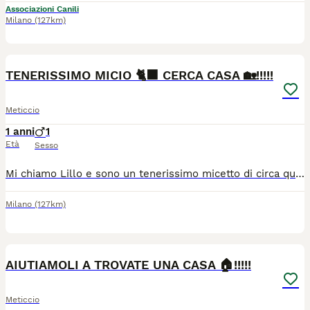
Associazioni Canili
Milano
(127km)
1
1
TENERISSIMO MICIO 🐈‍⬛ CERCA CASA 🏡!!!!!
Meticcio
1 anni
1
Età
Sesso
Mi chiamo Lillo e sono un tenerissimo micetto di circa quattro mesi in cerca di una famiglia che mi ami, io ricambierò con tante fusa e tanto tantissimo amore Attualmente vivo in Calabria ma posso raggiungere tutta Italia, i viaggi non mi spaventano Per maggiori informazioni contattare CHETI al n. 3290952932 (meglio whatsapp)
Milano
(127km)
1
1
AIUTIAMOLI A TROVATE UNA CASA 🏠!!!!!
Meticcio