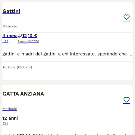
Gattini
Meticcio
4 mesi
12
10 €
Età
Prezzo
Sesso
gattini e madri dei gattini a chi interessato. sperando che trovino una casa che li accolga con tanto amore
Tortona
(89.8km)
8
GATTA ANZIANA
Meticcio
12 anni
Età