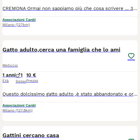
CREMONA Ormai non sappiamo più che cosa scrivere ... 3 anni e mezzo di appelli buttati al vento, nell'attesa di una telefonata che non e' mai arrivata ... ma perché? Il suo primo anno di vita e' stato terribile .... Lei si merita una famiglia. Tequila, detta Teky, femmina di 4 anni e mezzo, sterilizzata, sana, in regola con prassi veterinaria. NO bambini. SI cani maschi. NO cani femmina. NO gatti. Si trova in provincia di Cremona. Per info me al 3473202079 - Sarah 3468264655 - Patrizia 3397591006.
Associazioni Canili
Milano
(127km)
3
Gatto adulto,cerca una famiglia che lo ami
Meticcio
1 anni
1
10 €
Età
Prezzo
Sesso
Questo dolcissimo gatto adulto ,è stato abbandonato e ora cerca una casa dove poter ricominciare. Sid è un gattino socievole affettuoso e ama la compagnia delle persone. Si lascia coccolare volentieri ed è un compagno amorevole,perfetto per chi vuole adottare un amico fedele. Se pensi di potergli offrire un casa sicura e tanto amore,contattami per avere maggiori informazioni e conoscerlo.
Associazioni Canili
Milano
(127.8km)
5
Gattini cercano casa