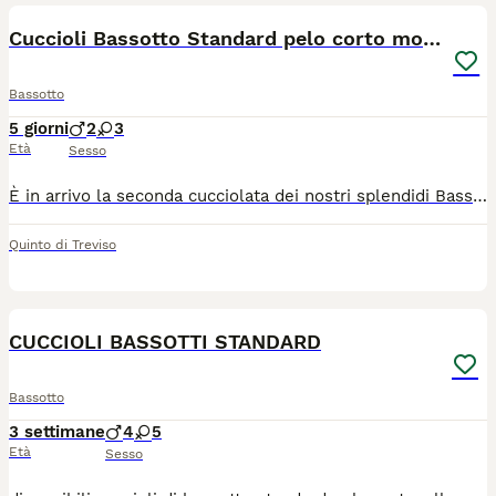
Cuccioli Bassotto Standard pelo corto morbido
Bassotto
5 giorni
2
3
Età
Sesso
È in arrivo la seconda cucciolata dei nostri splendidi Bassotti standard a pelo corto, con nascita prevista per i primi di agosto. I cuccioli cresceranno in un ambiente familiare come i genitori, abituati al contatto umano fin dai primi giorni e seguiti con cura e attenzione. Saranno ceduti solo dopo il terzo mese, svezzati, con libretto sanitario, trattamenti antiparassitari eseguiti e prime vaccinazioni. I cuccioli non saranno provvisti di pedigree. Per ricevere maggiori informazioni sui genitori, sulle disponibilità, sui colori e per avere foto e aggiornamenti durante la crescita dei cuccioli, contattatemi in privato. Cerco esclusivamente famiglie serie e responsabili.
Quinto di Treviso
9
1
CUCCIOLI BASSOTTI STANDARD
Bassotto
3 settimane
4
5
Età
Sesso