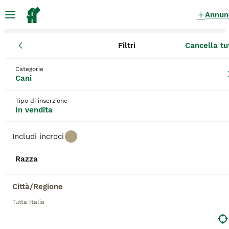
Annun
Filtri
Cancella tu
Cuccioli
Categorie
Cuccioli Standard in vendita
in Italia
Cani
24 Cuccioli trovati
Tipo di inserzione
In vendita
1
Tutte le razze
Filtri
Includi incroci
standard
Razza
Salva ricerca
Ordina
11
ANNUNCI IN EVIDENZA
Città/Regione
BOOST
Cuccioli jack russel terrier
Tutta Italia
Jack Russell