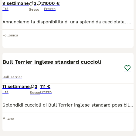
9 settimane
3
2
1000 €
Età
Prezzo
Sesso
Annunciamo la disponibilità di una splendida cucciolata, nata e allevata in ambiente domestico in provincia di Grosseto. I cuccioli saranno pronti per raggiungere le nuove famiglie nel mese di Agosto. 🐾 I Cuccioli Disponibili 2 Maschi Nero Focato 🖤 1 Maschio Fulvo 🧡 2 Femmine fulve 🧡 🏆 I Genitori Padre: Campione Italiano di Bellezza (ENCI). Madre: allevata in contesto puramente familiare, ottimo carattere ed equilibrio. 🩺 Salute e Garanzie I cuccioli crescono in un contesto ricco di stimoli e a costante contatto con bambini. Verranno ceduti con: Microchip Pedigree ENCI Primi vaccini e sverminazioni Certificato veterinario di buona salute Kit pappa 🏡 Selezione delle famiglie Si richiede massima serietà. Cerchiamo persone realmente interessate e pronte ad assumersi la responsabilità di un nuovo membro della famiglia. Non si risponde a messaggi anonimi o di sola richiesta prezzo.
Follonica
7
Bull Terrier inglese standard cuccioli
Bull Terrier
11 settimane
3
111 €
Età
Prezzo
Sesso
Splendidi cuccioli di Bull Terrier inglese standard possibilità di trasporto in tutta Italia Cuccioli con tutta la documentazione Pedigree ENCI libretto sanitario 2 vaccini microchip ciclo vermifugo completo kit cucciolo e certificato di buona salute Per altre info contattatemi
Milano
23