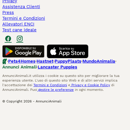
Privacy
Assistenza Clienti
Press
Termini e Condizioni
Allevatori ENCI
Test cane ideale
Pets4Homes
Hastnet
PuppyPlaats
MundoAnimalia
Annunci Animali
Lancaster Puppies
AnnunciAnimali.it utilizza i cookie su questo sito per migliorare la tua
esperienza utente. L'uso di questo sito Web e di altri servizi implica
l'accettazione dei
Termini e Condizioni
e
Privacy e Cookie Policy
di
AnnunciAnimali. Puoi
gestire le preferenze
in ogni momento.
© Copyright
2026
-
AnnunciAnimali