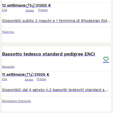
12 settimane
5
2
1300 €
Età
Prezzo
Sesso
Disponibili subito 3 maschi e 1 femmina di Rhodesian Ridgeback di 80 giorni, nati da accoppiamento selezionato (genitori esenti patologie, visibili e con ottimo carattere). I cuccioli sono cresciuti in casa, socializzati con adulti e bambini. Disponibilità e Prezzi: * Cuccioli in standard: 1000/1.300 € (con Pedigree ENCI, ideali anche per expo/riproduzione). * 1 Cucciolo con nodino alla coda: 700 € (con Pedigree ENCI. Si tratta di una piccolissima scorrettezza unicamente estetica che non influisce sulla salute o sul benessere del cane. Perfetto per chi cerca uno splendido cane da compagnia). I cuccioli vengono ceduti completi di: * Pedigree ENCI di alta genealogia * Microchip inserito e iscrizione anagrafe canina * Libretto sanitario con vaccini e sverminazioni completi * Passaggio di proprietà 📍 Luogo: Palermo (consegna valutabile in tutta Italia). Per agevolarvi con le vacanze, offriamo la possibilità di ospitare il cucciolo qualche giorno in più oltre gli 80 giorni, concordando il ritiro. Garantiamo assistenza post-affido per tutta la vita del cane. Contattaci tramite il sito per foto e video aggiornati! 📷 Instagram: @wildgees2026 📩 E-mail: lbalsamo1@yahoo.it 📱 WhatsApp: 347 608 2699
Palermo
6
Bassotto tedesco standard pedigree ENCI
Bassotto
11 settimane
1
2
1500 €
Età
Prezzo
Sesso
Disponibili dal 4 agosto n.3 bassotti tedeschi standard a pelo corto. N.1 maschio nero focato N.1 femmina nera focata N.1 femmina arlecchina nera focata Padre Eridanus Imperial Squad neo giovane campione italiano di bellezza. Madre Whispering Hope Gang della Parda. Pedigree visionabili. Genitori con campione biologico depositato, verranno ceduti con pedigree ENCI, vaccinazioni, sverminazioni, certificato di buona salute e puppy kit
Belvedere Ostrense
5