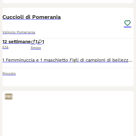
9
Cuccioli di Pomerania
Volpino Pomerania
12 settimane
1
1
Età
Sesso
1 Femminuccia e 1 maschietto Figli di campioni di bellezza Solo a famiglie davvero amanti degli animali A prezzo bomba rispetto allo standard.
Riposto
PRO