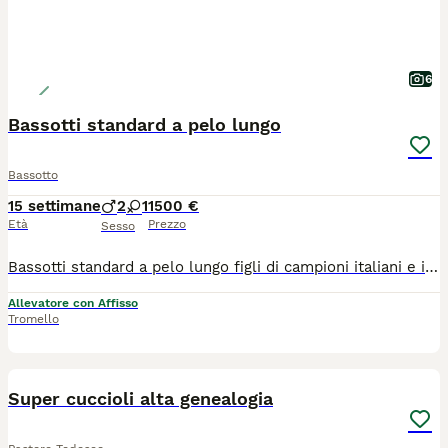
6
Bassotti standard a pelo lungo
Bassotto
15 settimane
2
1
1500 €
Età
Prezzo
Sesso
Bassotti standard a pelo lungo figli di campioni italiani e internazionali bellezza e lavoro genitori riproduttori selezionati ZENIT DAGI DOG S/L Riproduttore selezionato ENCI Oi, Eyes clear Campione italiano di Bellezza Campione italiano di Lavoro Campione assoluto Campione WUT di expo Campione internazionale di bellezza Campione Austriaco di bellezza Klubsieger Österreich 2023 Wasser test X EOS KOMETA KASABLANCA Riproduttore selezionato ENCI Eyes clear Campione italiano di bellezza Top dog giovani 2022 ABC Campione WUT di expo Klubsieger Österreich 2023 Klubsieger Österreich 2024 i nostri cuccioli nascono e vivono in casa socievoli e bellissimi genitori visibili, possibilità di visita anche senza impegno
Allevatore con Affisso
Tromello
11
Super cuccioli alta genealogia