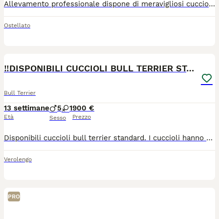
Allevamento professionale dispone di meravigliosi cuccioli di American Pit Bull Terriet in standard Ukc. I cuccioli Blue attualmente disponibili vengono ceduti a 1000 euro, anche dilazionabili mediante il servizio Tripago, e vengono affidati con microchip, libretto sanitario, 3 cicli di vermifugo effettuati, vaccino Puppy, contratto di acquisizione con le responsabilità dell'allevamento che riguardano le patologie ereditarie potenzialmente trasmissibili, manuale di corretta gestione e inserimento, pedigree e Puppy kit. Ovviamente , qualora fosse necessario, la famiglia avrà il supporto costante dell'allevamento durante crescita. Si trovano in provincia di Ferrara ma possono arrivare in tutta Italia mediante trasporto professionale.
Ostellato
13
‼️DISPONIBILI CUCCIOLI BULL TERRIER STANDARD ‼️
Bull Terrier
13 settimane
5
1
900 €
Età
Prezzo
Sesso
Disponibili cuccioli bull terrier standard. I cuccioli hanno due mesi compiuti, sottoposti a visite di accertamento, godono tutti di ottima salute. Genitori di razza (padre pedigree) in ottimo stato di salute, no malattie ereditarie, no fratelli. Per qualsiasi altra info, foto o video contattatemi!!! Vi rispondo volentieri su WhatsApp 3273715143 Kimberli
Verolengo
PRO