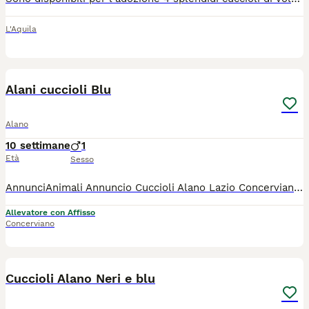
L'Aquila
6
Alani cuccioli Blu
Alano
10 settimane
1
Età
Sesso
AnnunciAnimali Annuncio Cuccioli Alano Lazio Concerviano ... 5 settimane Età 1 Sesso Cuccioli Alani Blu Alano 1 settimana Concerviano Messaggio Mostra numero di telefono Risposte entro 1 ora Descrizione CUCCIOLI DI ALANO BLU E NERI CON PEDIGREE ENCI L'Allevamento Du Cuir D'Arabie è lieto di presentare una splendida cucciolata di Alani Blu e Neri, disponibili per famiglie e appassionati della razza che desiderano un compagno elegante, equilibrato e dal carattere straordinariamente affettuoso. I cuccioli sono allevati con la massima cura, crescono in un ambiente familiare e vengono seguiti quotidianamente per garantire una corretta socializzazione e uno sviluppo armonioso. Saranno ceduti con: • Pedigree ENCI • Microchip • Vaccinazioni in regola • Sverminazioni effettuate • Libretto sanitario • Certificato di buona salute veterinaria I genitori sono selezionati per tipicità, carattere e salute, nel rispetto dello standard della razza. L'Alano è conosciuto come il "gigante buono": un cane maestoso, fedele e profondamente legato alla propria famiglia, ideale per chi cerca un compagno equilibrato e affettuoso. È possibile ricevere ulteriori fotografie, video e informazioni sui cuccioli e sui genitori contattando direttamente l'Allevamento Du Cuir D'Arabie. Solo contatti seri e realmente interessati. Allevamento Du Cuir D'Arabie
Allevatore con Affisso
Concerviano
8
Cuccioli Alano Neri e blu