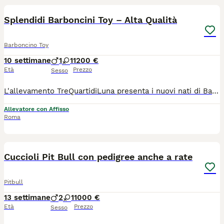
Splendidi Barboncini Toy – Alta Qualità
Barboncino Toy
10 settimane
1
1
1200 €
Età
Prezzo
Sesso
L'allevamento TreQuartidiLuna presenta i nuovi nati di Barboncino Toy, disponibili da subito. Da oltre vent’anni operiamo con serietà per offrire cuccioli sani e di eccellente standard di razza. Incluso nell'adozione: Documentazione completa (Microchip e passaggio di proprietà). Certificazione veterinaria e vaccinazioni. La selezione dei genitori è rigorosa: test genetici ufficiali su rotule e occhi. Linee di sangue vincenti in contesti internazionali garantiscono un'ottima morfologia. Il nostro approccio assicura un carattere sereno e una facile integrazione in famiglia. Chiamaci al 3398989204 per conoscerli.
Allevatore con Affisso
Roma
24
Cuccioli Pit Bull con pedigree anche a rate
Pitbull
13 settimane
2
1
1000 €
Età
Prezzo
Sesso