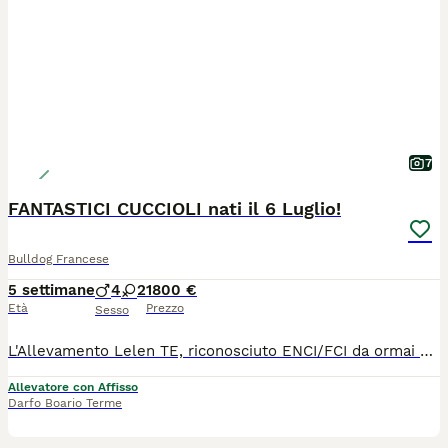
7
FANTASTICI CUCCIOLI nati il 6 Luglio!
Bulldog Francese
5 settimane
4
2
1800 €
Età
Prezzo
Sesso
L'Allevamento Lelen TE, riconosciuto ENCI/FCI da ormai 20 anni, mette a disposizione una splendida cucciolata frutto di un'attenta selezione morfologica, genetica e caratteriale. Padre: Multi Gr. Ch. Ghattas Arminius Madre: Srcky's Pocahontas L'esperienza maturata in oltre due decenni di allevamento e selezione cinofila rappresenta oggi la base del nostro progetto dedicato anche al Bouledogue Francese, con l'obiettivo di allevare soggetti sani, equilibrati e pienamente rispondenti allo standard di razza. Crescono in ambiente familiare, seguiti quotidianamente con un programma di Bio Sensor (Early Neurological Stimulation), socializzazione precoce e arricchimento ambientale, fondamentali per un corretto sviluppo psicofisico. Saranno ceduti al termine del corretto periodo di svezzamento con: • Pedigree ENCI • Microchip • Iscrizione all'Anagrafe Canina • Ciclo completo di sverminazioni • Doppia vaccinazione • Libretto sanitario • Certificato veterinario di buona salute • Kit cucciolo • Assistenza post-affido h24. I cuccioli saranno affidati esclusivamente a famiglie accuratamente selezionate. Richiesta la massima serietà.
Allevatore con Affisso
Darfo Boario Terme
3