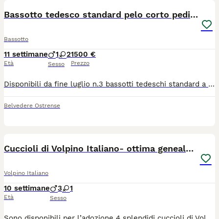
Bassotto tedesco standard pelo corto pedigree ENCI
Bassotto
11 settimane
1
2
1500 €
Età
Prezzo
Sesso
Disponibili da fine luglio n.3 bassotti tedeschi standard a pelo corto. N.1 maschio nero focato N.1 femmina nera focata N.1 femmina arlecchina nera focata Padre Eridanus Imperial Squad neo giovane campione italiano di bellezza. Madre Whispering Hope Gang della Parda. Pedigree visionabili. Genitori con campione biologico depositato, verranno ceduti con pedigree ENCI, vaccinazioni, sverminazioni, certificato di buona salute e puppy kit
Belvedere Ostrense
5
1
Cuccioli di Volpino Italiano- ottima genealogia
Volpino Italiano
10 settimane
3
1
Età
Sesso
Sono disponibili per l’adozione 4 splendidi cuccioli di Volpino Italiano, dal manto bianco candido e dal carattere eccezionale. I piccoli provengono da genitori selezionati, entrambi iscritti regolarmente all’ENCI, sinonimo di garanzia, salute e rispetto rigoroso dello standard di razza. Cresciuti in ambiente familiare, i cuccioli sono socievoli, vivaci e pronti a portare gioia nelle loro nuove case. Il Volpino Italiano è un compagno di vita straordinario: intelligente, leale e di una bellezza unica. Questi cuccioli sono ideali sia per la vita in appartamento che per chi cerca un amico a quattro zampe sempre presente e affettuoso. Vengono ceduti dopo lo svezzamento, con i controlli veterinari necessari. Siamo alla ricerca di famiglie consapevoli e amorevoli che sappiano accogliere questi piccoli con la cura che meritano. Per maggiori informazioni, conoscere i genitori o fissare un incontro conoscitivo, non esitare a contattarmi. Sarò lieto di rispondere a ogni tua domanda e di farti conoscere di persona la cucciolata.