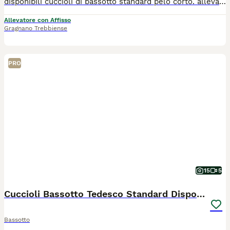
disponibili cuccioli di bassotto standard pelo corto. allevati in casa con tutte le cure e attenzioni. i cuccioli verrano ceduti con ciclo di vaccinazioni completo, sverminazioni, microchip, pedigree, certificato di buona salute e kit puppy. Genitori visibili Allevamento riconosciuto ENCI/FCI
Allevatore con Affisso
Gragnano Trebbiense
PRO
15
5
Cuccioli Bassotto Tedesco Standard Disponibili
Bassotto