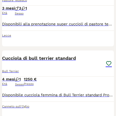
Pastore Tedesco
3 mesi
3
1
Età
Sesso
Disponibili alla prenotazione super cuccioli di pastore tedesco di altissimo livello con un'ottima genealogia alla spalle e ottimo pedigree con linee si sangue dei migliori riproduttori con PEDIGREE ROSA Essendo un allevamento da oltre 30 anni di esperienza selezioniamo i migliori soggetti seguendo lo standard del pastore tedesco Cuccioli a pelo corto dai colori estremamente vivaci (nero focato ), stupenda tipicità di pelo e ossatura forte Genitori brevettati e selezionati con deposito DNA , esenti da ogni tipo di malattia, esenzione certificata su pedigree di displasia anca e gomito (HD A ED 0) Cuccioli ottimo sia per Expo e attività agonistica che per compagnia,ideale per chi desidera allevare ,intraprendere la carriera sportiva o semplicemente per chi ama la razza e desidera avere un amico fidato di indole buona e tranquilla adatto per bambini e adulti I cuccioli vengono consegnati con Pedigree Rosa libretto sanitario sverminazione completa *vaccinazioni completa *microchip (iscrizione anagrafe canina) ed eventualmente passaggio di proprietà al nuovo proprietario *Affisso dell'Allevamento Possibile Consegna a domicilio con mezzi autorizzati Cucciolo veramente importanti no perditempo contattare se realmente interessati telefonicamente o whatsapp al 3201535731
Lecce
9
1
Cucciola di bull terrier standard
Bull Terrier
4 mesi
1
1250 €
Età
Prezzo
Sesso
Disponibile cucciola femmina di Bull Terrier standard Proveniente da cucciolata cresciuta in ambiente domestico, con genitori visibili e selezionati. La cucciola sarà ceduta con pedigree, ciclo vaccinale completo e vermifugo effettuato. Disponibile dal compimento dei 2 mesi, dal 10 giugno Annuncio rivolto a persone serie, e amanti della razza. Per altrr info e prezzo scrivere in privato. X
Canneto sull'Oglio