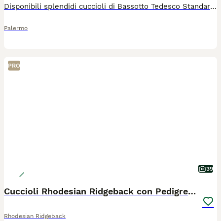
​Disponibili splendidi cuccioli di Bassotto Tedesco Standard, nati il 16 Luglio. ​I cuccioli sono due: ​1 Maschio: Nero Focato ​1 Femmina: Fulva ​Verranno ceduti in ottima salute, già svermati e vaccinati. ​Cresciuti in ambiente familiare, affettuosi e vivaci, pronti per essere accolti nella loro nuova casa non appena completato il ciclo di svezzamento e le prime profilassi.
Palermo
PRO
39
Cuccioli Rhodesian Ridgeback con Pedigree ENCI
Rhodesian Ridgeback