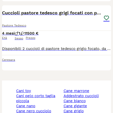
2
Cuccioli pastore tedesco grigi focati con pedigree
Pastore Tedesco
4 mesi
1
1
1500 €
Età
Prezzo
Sesso
Disponibili 2 cuccioli di pastore tedesco grigio focato, da linea di bellezza, di 2 mesi e una settimana, pronti da subito. Sono disponibili: * 1 maschio a pelo lungo * 1 femmina a pelo corto/regolare Figli di Ray vom Leithawald, maschio grigio di alta genealogia proveniente dall’Austria. Genitori controllati per displasia anca e gomito, DNA depositato e selezionati secondo gli standard di razza. I cuccioli vengono ceduti con: •⁠ ⁠libretto sanitario •⁠ ⁠vaccino e sverminazione Adatti sia alla vita in famiglia sia a un percorso espositivo. Prezzo: €1500 Contattare solo se seriamente interessati. 📞 Davide 352 070 9518
Ceresara
cani toy
cane marrone
cani pelo corto taglia
addestrato cuccioli
piccola
cane bianco
cane nano
cane gigante
cane nero cucciolo
cane grigio