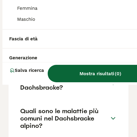
generalmente tra 800 e 1.500 euro. È
consigliabile rivolgersi ad allevatori seri che
Femmina
garantiscano la salute e la corretta
Maschio
socializzazione del cucciolo.
Fascia di età
Quanto pesa
un'Alpenlaendische
Dachsbracke?
Generazione
Salva ricerca
Mostra risultati
(
0
)
Qual è il carattere del cane
Dachsbracke?
Quali sono le malattie più
comuni nel Dachsbracke
alpino?