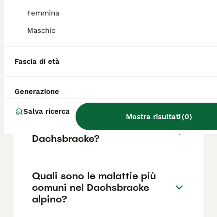
generalmente tra 800 e 1.500 euro. È
consigliabile rivolgersi ad allevatori seri che
Femmina
garantiscano la salute e la corretta
Maschio
socializzazione del cucciolo.
Fascia di età
Quanto pesa
un'Alpenlaendische
Dachsbracke?
Generazione
Salva ricerca
Mostra risultati
(
0
)
Qual è il carattere del cane
Dachsbracke?
Quali sono le malattie più
comuni nel Dachsbracke
alpino?