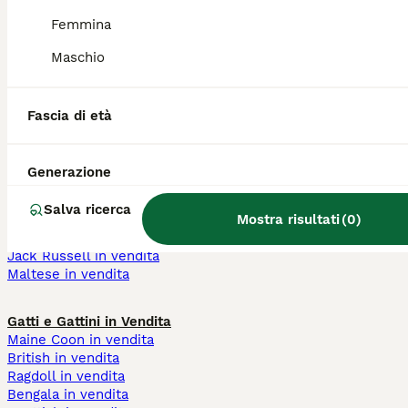
cane rosso razza
euro
Femmina
cane grigio
cuccioli 300 euro
addestrato cuccioli
cuccioli 400 euro
Maschio
toy cani piccoli
cane maschio
cane gigante
cane femmina
cani a pelo corto
Fascia di età
Cani e Cuccioli in Vendita
Chihuahua in vendita
Generazione
Barboncino in vendita
Labrador in vendita
Salva ricerca
Mostra risultati
(
0
)
Pastore Tedesco in vendita
Bouledogue Francese in vendita
Jack Russell in vendita
Maltese in vendita
Gatti e Gattini in Vendita
Maine Coon in vendita
British in vendita
Ragdoll in vendita
Bengala in vendita