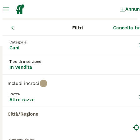
Annun
Filtri
Cancella tu
Cuccioli
Altre razze
Emilia-Romagna
Città Metropolitana di 
Categorie
Altre razze Cuccioli in vendita
a Bologna
Cani
0 Cuccioli trovati
Tipo di inserzione
In vendita
Altre razze
Filtri
Solo di razza
Includi incroci
Salva ricerca
Ordina
Razza
Altre razze
Città/Regione