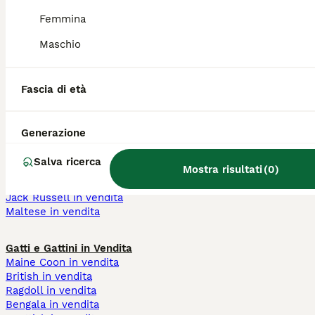
cane toy nano
cuccioli 400 euro
Femmina
addestrato cuccioli
cuccioli 200 euro
cane mini toy
cuccioli 700 euro
Maschio
cane piccola taglia
cane maschio
bianco
cane femmina
cani a pelo corto
Fascia di età
Cani e Cuccioli in Vendita
Chihuahua in vendita
Generazione
Barboncino in vendita
Labrador in vendita
Salva ricerca
Mostra risultati
(
0
)
Pastore Tedesco in vendita
Bouledogue Francese in vendita
Jack Russell in vendita
Maltese in vendita
Gatti e Gattini in Vendita
Maine Coon in vendita
British in vendita
Ragdoll in vendita
Bengala in vendita