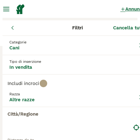
Annun
Filtri
Cancella tu
Cuccioli
Altre razze
Lombardia
Città metropolitana di Milan
Categorie
Altre razze Cuccioli in vendita
a Paullo
Cani
0 Cuccioli trovati
Tipo di inserzione
In vendita
Altre razze
Filtri
Solo di razza
Includi incroci
Salva ricerca
Ordina
Razza
Altre razze
Città/Regione