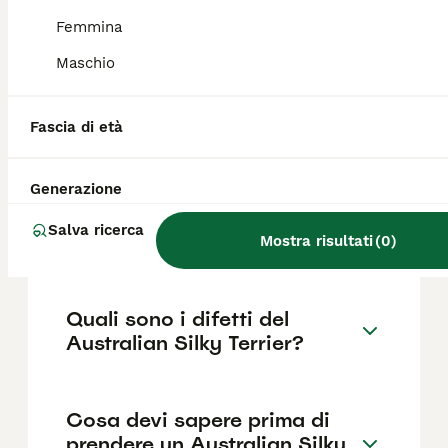
1000€ ,anche se i prezzi possono variare in
base a fattori come il pedigree, la
Femmina
reputazione dell'allevatore e la posizione.
Maschio
Quanto dura la vita di un
Fascia di età
Australian Silky Terrier?
Generazione
Qual è il carattere del
Salva ricerca
Australian Silky Terrier?
Mostra risultati
(
0
)
Quali sono i difetti del
Australian Silky Terrier?
Cosa devi sapere prima di
prendere un Australian Silky