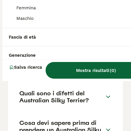
1000€ ,anche se i prezzi possono variare in
base a fattori come il pedigree, la
Femmina
reputazione dell'allevatore e la posizione.
Maschio
Quanto dura la vita di un
Fascia di età
Australian Silky Terrier?
Generazione
Qual è il carattere del
Salva ricerca
Australian Silky Terrier?
Mostra risultati
(
0
)
Quali sono i difetti del
Australian Silky Terrier?
Cosa devi sapere prima di
prendere un Australian Silky