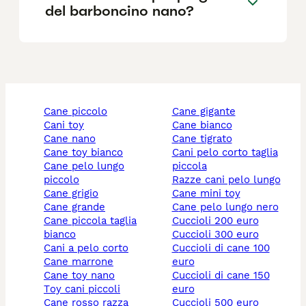
del barboncino nano?
cane piccolo
cane gigante
cani toy
cane bianco
cane nano
cane tigrato
cane toy bianco
cani pelo corto taglia
cane pelo lungo
piccola
piccolo
razze cani pelo lungo
cane grigio
cane mini toy
cane grande
cane pelo lungo nero
cane piccola taglia
cuccioli 200 euro
bianco
cuccioli 300 euro
cani a pelo corto
cuccioli di cane 100
cane marrone
euro
cane toy nano
cuccioli di cane 150
toy cani piccoli
euro
cane rosso razza
cuccioli 500 euro