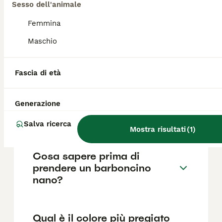
se i prezzi possono variare in base a fattori
Sesso dell'animale
come il pedigree, la reputazione
dell'allevatore e la posizione.
Femmina
Maschio
Quali sono i difetti del
barboncino nano?
Fascia di età
Generazione
Che differenza c'è tra il
barboncino toy e il mini toy?
Salva ricerca
Mostra risultati
(
1
)
Cosa sapere prima di
prendere un barboncino
nano?
Qual è il colore più pregiato