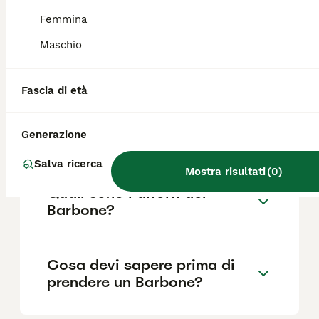
Femmina
Maschio
Quanto dura la vita di un
Barbone?
Fascia di età
Qual è il carattere del
Generazione
Barbone?
Salva ricerca
Mostra risultati
(
0
)
Quali sono i difetti del
Barbone?
Cosa devi sapere prima di
prendere un Barbone?