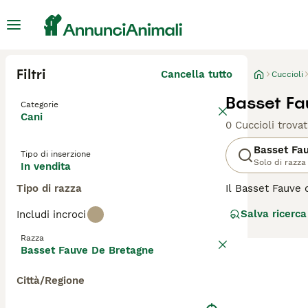
Filtri
Cancella tutto
Cuccioli
Basset Fa
Categorie
Cani
0 Cuccioli trovat
Basset Fa
Tipo di inserzione
Solo di razza
In vendita
Tipo di razza
Il Basset Fauve 
della Francia. Q
Salva ricerca
Includi incroci
relativamente ba
amichevole e soc
Razza
alla vita famili
Basset Fauve De Bretagne
fisico e stimola
Città/Regione
Per scoprire se 