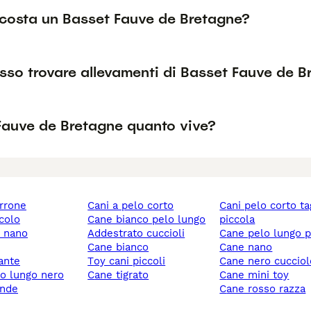
costa un Basset Fauve de Bretagne?
so trovare allevamenti di Basset Fauve de Br
Fauve de Bretagne quanto vive?
rrone
cani a pelo corto
cani pelo corto taglia
ccolo
cane bianco pelo lungo
piccola
y nano
addestrato cuccioli
cane pelo lungo 
cane bianco
cane nano
gante
toy cani piccoli
cane nero cuccio
lo lungo nero
cane tigrato
cane mini toy
ande
cane rosso razza