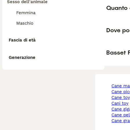
Sesso dell'animale
Quanto 
Femmina
Maschio
Dove pos
Fascia di età
Basset 
Generazione
cane ma
cane pi
cane to
cani toy
cane gi
cane pe
cane gr