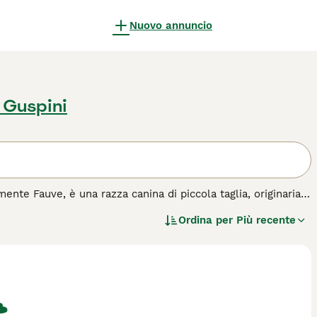
Nuovo annuncio
 Guspini
te Fauve, è una razza canina di piccola taglia, originaria
so e ruvido di colore fulvo, che richiede una manutenzione
Ordina per
Più recente
o entusiasta, l'olfatto eccezionale e la sua indole
accia coraggioso e tenace, ma si adatta anche molto bene
a famiglie attive che possono fornirgli regolare esercizio
ida all'acquisto per questa razza.