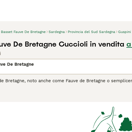
Basset Fauve De Bretagne
Sardegna
Provincia del Sud Sardegna
Guspini
uve De Bretagne Cuccioli in vendita
a
i
uve De Bretagne
de Bretagne, noto anche come Fauve de Bretagne o semplicemen
uesto vivace segugio si distingue per il suo manto corto, den
ssa. Il Basset Fauve de Bretagne è apprezzato per il suo spirit
ievole. Nonostante le sue dimensioni ridotte, è un cane da c
are, dimostrandosi un compagno affettuoso e giocoso. È adatto 
zione mentale.
il Basset Fauve de Bretagne è il cane giusto per te, leggi la gu