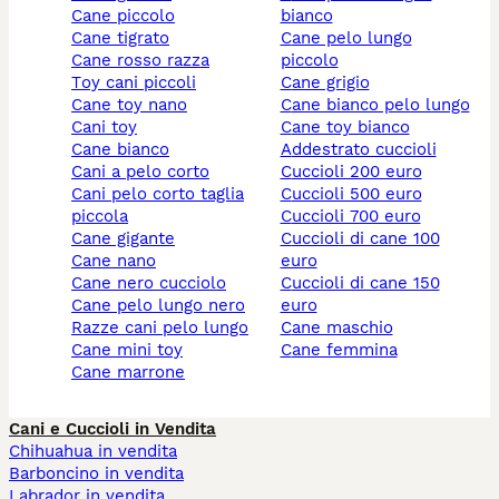
cane piccolo
bianco
cane tigrato
cane pelo lungo
cane rosso razza
piccolo
toy cani piccoli
cane grigio
cane toy nano
cane bianco pelo lungo
cani toy
cane toy bianco
cane bianco
addestrato cuccioli
cani a pelo corto
cuccioli 200 euro
cani pelo corto taglia
cuccioli 500 euro
piccola
cuccioli 700 euro
cane gigante
cuccioli di cane 100
cane nano
euro
cane nero cucciolo
cuccioli di cane 150
cane pelo lungo nero
euro
razze cani pelo lungo
cane maschio
cane mini toy
cane femmina
cane marrone
Cani e Cuccioli in Vendita
Chihuahua in vendita
Barboncino in vendita
Labrador in vendita