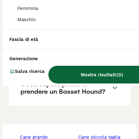
Femmina
Maschio
Quali sono i difetti del
Basset Hound?
Fascia di età
Il Basset Hound è adatto ai
Generazione
bambini?
Salva ricerca
Mostra risultati
(
0
)
Cosa sapere prima di
prendere un Basset Hound?
cane grande
cane piccola taglia