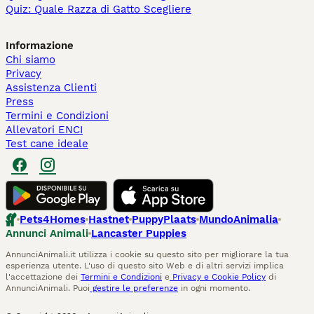
Quiz: Quale Razza di Gatto Scegliere
Informazione
Chi siamo
Privacy
Assistenza Clienti
Press
Termini e Condizioni
Allevatori ENCI
Test cane ideale
Pets4Homes
Hastnet
PuppyPlaats
MundoAnimalia
Annunci Animali
Lancaster Puppies
AnnunciAnimali.it utilizza i cookie su questo sito per migliorare la tua
esperienza utente. L'uso di questo sito Web e di altri servizi implica
l'accettazione dei
Termini e Condizioni
e
Privacy e Cookie Policy
di
AnnunciAnimali. Puoi
gestire le preferenze
in ogni momento.