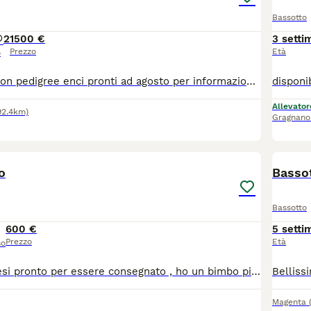
Bassotto
2
1500 €
3 setti
Prezzo
Età
o
Vendo bassotti con pedigree enci pronti ad agosto per informazioni contattare in privato papà kaninchen e mamma nana. allevamento LA BRUGHIERA DEI CUCCIOLI (INSTAGRAM)
Allevator
92.4km)
Gragnano
7
o
Bassot
Bassotto
600 €
5 setti
Prezzo
Età
so
Bassotto di 2 mesi pronto per essere consegnato , ho un bimbo piccolo e non mi è possibile tenerlo in quanto molto difficile per me avendo un bimbo così piccolo
Magenta