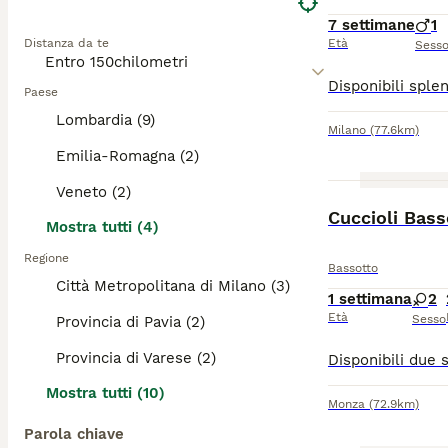
7 settimane
1
Distanza da te
Età
Sess
Paese
Lombardia (9)
Milano
(77.6km)
Emilia-Romagna (2)
Veneto (2)
Mostra tutti (4)
Regione
Bassotto
Città Metropolitana di Milano (3)
1 settimana
2
Età
Sesso
Provincia di Pavia (2)
Provincia di Varese (2)
Mostra tutti (10)
Monza
(72.9km)
Parola chiave