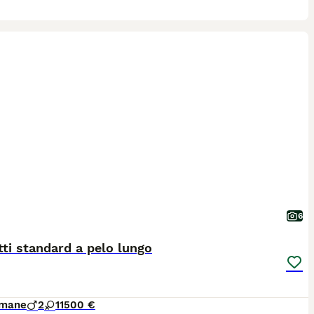
6
ti standard a pelo lungo
imane
2
1
1500 €