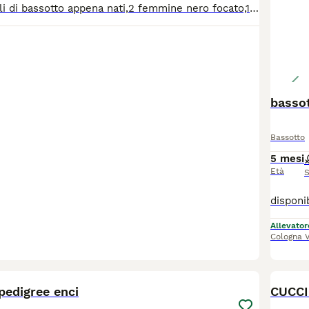
Splendidi cuccioli di bassotto appena nati,2 femmine nero focato,1 femmina cioccolato e 1 maschio color Isabella.
bassot
Bassotto
5 mesi
Età
S
Allevator
Cologna 
8
pedigree enci
CUCCI