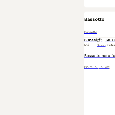
Bassotto
Bassotto
6 mesi
1
600 
Età
Prezz
Sesso
Pioltello
(67.5km)