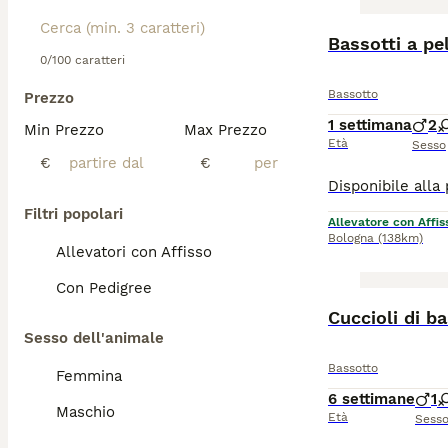
Bassotti a pe
0/100 caratteri
Bassotto
Prezzo
1 settimana
2
Min Prezzo
Max Prezzo
Età
Sesso
€
€
Filtri popolari
Allevatore con Affis
Bologna
(138km)
Allevatori con Affisso
Con Pedigree
Cuccioli di b
Sesso dell'animale
Bassotto
Femmina
6 settimane
1
Maschio
Età
Sess