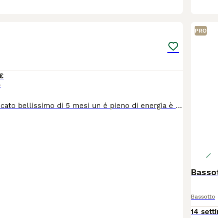
4
PRO
€
o
Bassotto nero focato bellissimo di 5 mesi un é pieno di energia è molto carino e li piace le coccole
Bassot
Bassotto
14 sett