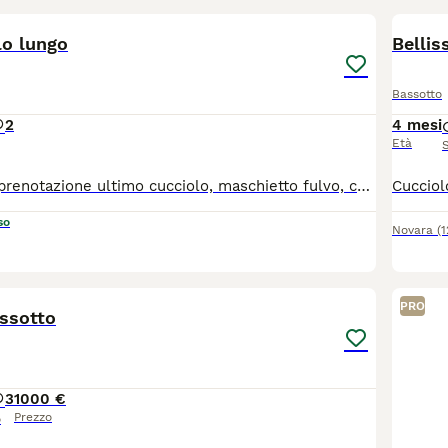
lo lungo
Bellis
Bassotto
2
4 mesi
Età
Disponibile alla prenotazione ultimo cucciolo, maschietto fulvo, cucciolata di 4 cuccioli, genitori testati e con deposito DNA, madre e padre entrambi nani, saranno pronti per le nuove famiglie a 90 giorni, intorno alla fine di ottobre, con microchip vaccini sverminazioni pedigree ENCI puppy kit, i piccoli crescono in ambiente familiare, ci troviamo sul confine tosco emiliano ma possiamo raggiungere tutta Italia personalmente, per qualsiasi info solo su contatto telefonico o whatsapp
so
Novara
(
4
PRO
assotto
3
1000 €
Prezzo
o