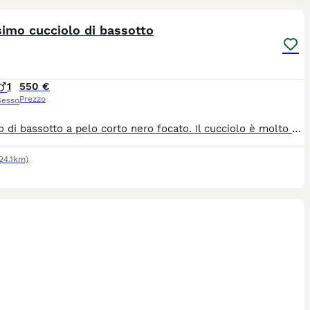
simo cucciolo di bassotto
1
550 €
Prezzo
Sesso
Cucciolo di bassotto a pelo corto nero focato. Il cucciolo è molto educato, abituato al guinzaglio e alla traversina. - completo ciclo di vaccini - microchip - sverminazioni - libretto sanitario
124.1km)