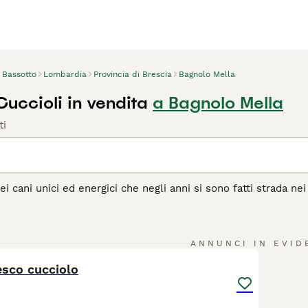
Bassotto
Lombardia
Provincia di Brescia
Bagnolo Mella
uccioli in vendita
a Bagnolo Mella
ti
ei cani unici ed energici che negli anni si sono fatti strada nei
di statura, un bassotto è pieno di energie e sarà felice di fare
 in Germania, dove veniva allevata per cacciare conigli, tassi 
'aperto e inseguire una traccia, ma sono altrettanto felici di r
5
 bassotti sono compagni intelligenti e leali e amano far parte d
ANNUNCI IN EVID
esco cucciolo
agina di consigli sul Bassotto
per informazioni su questa razz