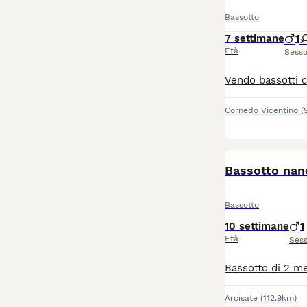
Bassotto
7 settimane
1
Età
Sess
Cornedo Vicentino
(
Bassotto nan
Bassotto
10 settimane
1
Età
Ses
Arcisate
(112.9km)