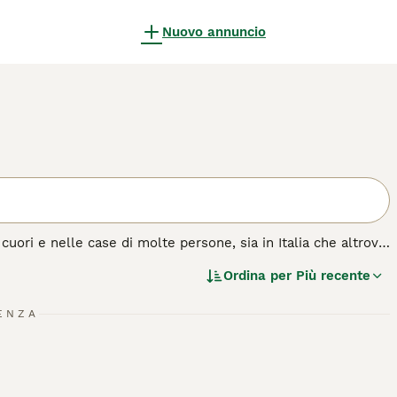
Nuovo annuncio
 cuori e nelle case di molte persone, sia in Italia che altrove.
 tutto l'esercizio che il suo proprietario gli permetterà. La
Ordina per
Più recente
e piccola selvaggina. Non c'è niente che questi cani amano di
annicchiarsi sul divano accanto al loro proprietario alla fine
i una famiglia.
ENZA
a di cane.