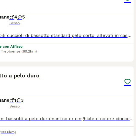
mane
4
5
Sesso
disponibili cuccioli di bassotto standard pelo corto. allevati in casa con tutte le cure e attenzioni. i cuccioli verrano ceduti con ciclo di vaccinazioni completo, sverminazioni, microchip, pedigree, certificato di buona salute e kit puppy. Genitori visibili Allevamento riconosciuto ENCI/FCI
e con Affisso
 Trebbiense
(69.2km)
1
to a pelo duro
mane
1
3
Sesso
Bellissimi bassotti a pelo duro nani color cinghiale e colore cioccolato di 90 giorni con piano vaccinale finito, disponibili sia maschi che femmine. Con il loro caratteristico pelo duro dal meraviglioso colore cinghiale e cioccolato, la sua taglia nano, sono un vero gioiellino. Le sue orecchie lunghe e il corpo allungato tipico della razza, uniti al loro sguardo vivace, lo rendono irresistibile. Il bassotto è un cane vivace, curioso, coraggioso nonostante la taglia, affettuoso, leale, giocherellone e indipendente, anche molto intelligente. Ama esplorare la casa e il giardino ma soprattutto ama giocare con la sua famiglia. Va d’accordo con altri animali e adora i bambini. I cuccioli sono già pronti per essere inseriti nelle nuove famiglie. I nostri esemplari sono consegnati con: microchip, piano vaccinale, sverminati, trattamenti antiparassitari, pedigree e regolare ricevuta fiscale. Offriamo la possibilità di pagare in comode tariffe fino ad un massimo di 24 rate. Se sei interessato/a venire a vederli senza impegno, chiamaci per fissare un appuntamento.
(103.6km)