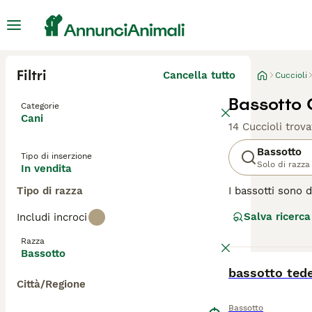
Filtri
Cancella tutto
Cuccioli
Bassotto C
Categorie
Cani
14 Cuccioli trova
Bassotto
Tipo di inserzione
Solo di razza
In vendita
Tipo di razza
I bassotti sono d
Anche se piccolo 
Salva ricerca
Includi incroci
razza ha origine
più che stare all
Razza
della giornata. I
Bassotto
BOOST
bassotto ted
Leggi la
nostra p
Città/Regione
Bassotto