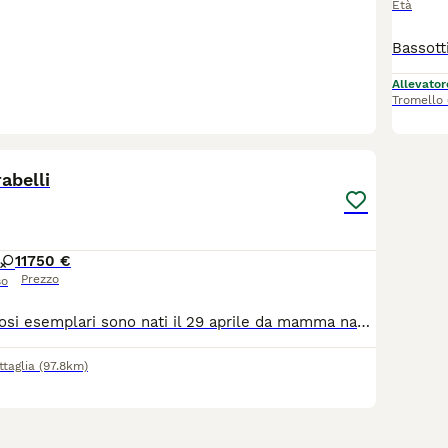
Età
Allevator
Tromello
16
abelli
1
1750 €
Prezzo
so
Questi meravigliosi esemplari sono nati il 29 aprile da mamma nano Arlecchino choco e papà kaninchen choco pluripremiato campione di bellezza. I piccolini ( 2 maschi Arlecchino choco, 1 choco e 1 femmina choco) verranno venduti con vaccino, microchip, sverminati e, soprattutto, con ottimo PEDIGREE ENCI. I genitori hanno DNA depositato.
taglia
(97.8km)