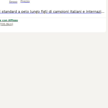
Prezzo
Sesso
Bassotti standard a pelo lungo figli di campioni italiani e internazionali bellezza e lavoro genitori riproduttori selezionati ZENIT DAGI DOG S/L Riproduttore selezionato ENCI Oi, Eyes clear Campione italiano di Bellezza Campione italiano di Lavoro Campione assoluto Campione WUT di expo Campione internazionale di bellezza Campione Austriaco di bellezza Klubsieger Österreich 2023 Wasser test X EOS KOMETA KASABLANCA Riproduttore selezionato ENCI Eyes clear Campione italiano di bellezza Top dog giovani 2022 ABC Campione WUT di expo Klubsieger Österreich 2023 Klubsieger Österreich 2024 i nostri cuccioli nascono e vivono in casa socievoli e bellissimi genitori visibili, possibilità di visita anche senza impegno
e con Affisso
(105.9km)