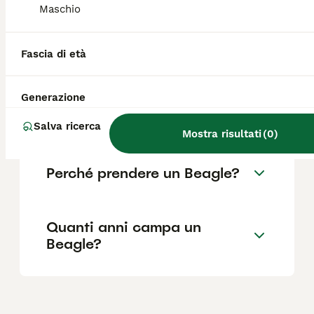
Maschio
Quali sono i difetti del
Fascia di età
Beagle?
Generazione
Per chi è adatto il Beagle?
Salva ricerca
Mostra risultati
(
0
)
Perché prendere un Beagle?
Quanti anni campa un
Beagle?