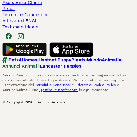
Assistenza Clienti
Press
Termini e Condizioni
Allevatori ENCI
Test cane ideale
Pets4Homes
Hastnet
PuppyPlaats
MundoAnimalia
Annunci Animali
Lancaster Puppies
AnnunciAnimali.it utilizza i cookie su questo sito per migliorare la tua
esperienza utente. L'uso di questo sito Web e di altri servizi implica
l'accettazione dei
Termini e Condizioni
e
Privacy e Cookie Policy
di
AnnunciAnimali. Puoi
gestire le preferenze
in ogni momento.
© Copyright
2026
-
AnnunciAnimali