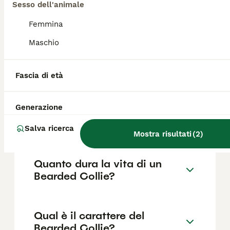
Sesso dell'animale
FAQ
Femmina
Maschio
Quanto costa in media un
cucciolo di Bearded Collie?
Fascia di età
Il costo medio di un cucciolo di Bearded
Collie di razza pura in Italia è di circa 399€
,anche se i prezzi possono variare in base a
Generazione
fattori come il pedigree, la reputazione
dell'allevatore e la posizione.
Salva ricerca
Mostra risultati
(
2
)
Quanto dura la vita di un
Bearded Collie?
Qual è il carattere del
Bearded Collie?