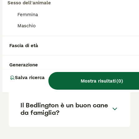
corto e riccio con una combinazione di pelo
Sesso dell'animale
ruvido e morbido, è una delle sue
caratteristiche più distintive.
Femmina
Maschio
Quanto costa un cucciolo di
Bedlington Terrier?
Fascia di età
Generazione
Dove posso trovare
allevamenti di Bedlington
Salva ricerca
Terrier in Italia?
Mostra risultati
(
0
)
Il Bedlington è un buon cane
da famiglia?