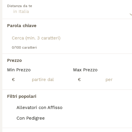
nell'Inghilterra settentrionale, ma nel 1877 la sua
Distanza da te
reputazione di cacciatore iniziava a diffondersi in altre
regioni del paese. Questi cani possono sembrare agnelli,
Abbiamo trovato 0 Bedlington Terrier
ma hanno il cuore di un leone.
Parola chiave
Cuccioli in vendita.
Leggi la
nostra pagina di consigli sul Bedlington
per
Se ti interessa esattamente questa ricerca Salva la tua 
informazioni su questa razza di cane.
ricerca e attendi il risultato perfetto:
0/100 caratteri
Salva ricerca
Prezzo
Min Prezzo
Max Prezzo
FAQ
€
€
Il Bedlington Terrier perde
Filtri popolari
pelo?
Allevatori con Affisso
Il Bedlington Terrier è un cane relativamente
Con Pedigree
pulito che non è soggetto a muta e non
perde pelo. Il suo caratteristico mantello,