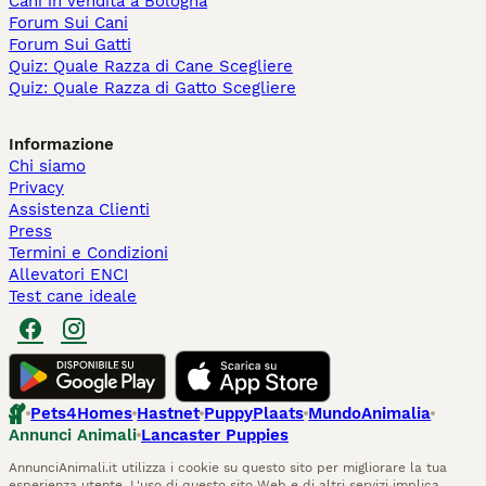
Cani in Vendita a Bologna
Forum Sui Cani
Forum Sui Gatti
Quiz: Quale Razza di Cane Scegliere
Quiz: Quale Razza di Gatto Scegliere
Informazione
Chi siamo
Privacy
Assistenza Clienti
Press
Termini e Condizioni
Allevatori ENCI
Test cane ideale
Pets4Homes
Hastnet
PuppyPlaats
MundoAnimalia
Annunci Animali
Lancaster Puppies
AnnunciAnimali.it utilizza i cookie su questo sito per migliorare la tua
esperienza utente. L'uso di questo sito Web e di altri servizi implica