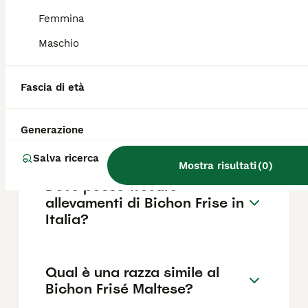
Femmina
Maschio
Quanto dura la vita di un
Bichon Frise?
Fascia di età
Che differenza c'è tra
Generazione
Maltese e Bichon Frise?
Salva ricerca
Mostra risultati
(
0
)
Dove posso trovare
allevamenti di Bichon Frise in
Italia?
Qual è una razza simile al
Bichon Frisé Maltese?