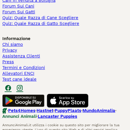
Cani in Vendita a Bologna
Forum Sui Cani
Forum Sui Gatti
Quiz: Quale Razza di Cane Scegliere
Quiz: Quale Razza di Gatto Scegliere
Informazione
Chi siamo
Privacy
Assistenza Clienti
Press
Termini e Condizioni
Allevatori ENCI
Test cane ideale
Pets4Homes
Hastnet
PuppyPlaats
MundoAnimalia
Annunci Animali
Lancaster Puppies
AnnunciAnimali.it utilizza i cookie su questo sito per migliorare la tua
esperienza utente. L'uso di questo sito Web e di altri servizi implica