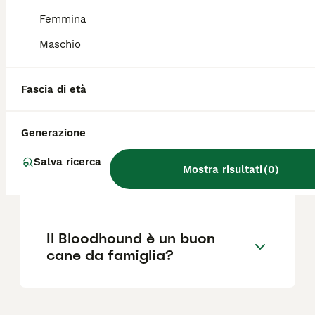
malattie della pelle. È importante sottoporli
a controlli veterinari regolari per monitorare
Femmina
la loro salute.
Maschio
Quanto costa un cucciolo di
Fascia di età
Bloodhound?
Generazione
Dove si trovano gli
Salva ricerca
allevamenti di Bloodhound in
Mostra risultati
(
0
)
Italia?
Il Bloodhound è un buon
cane da famiglia?