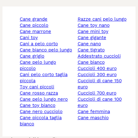
cane grande
razze cani pelo lungo
cane piccolo
cane toy nano
cane marrone
cane mini toy
cani toy
cane gigante
cani a pelo corto
cane nano
cane bianco pelo lungo
cane tigrato
cane grigio
addestrato cuccioli
cane pelo lungo
cane bianco
piccolo
cuccioli 400 euro
cani pelo corto taglia
cuccioli 300 euro
piccola
cuccioli di cane 150
toy cani piccoli
euro
cane rosso razza
cuccioli 700 euro
cane pelo lungo nero
cuccioli di cane 100
cane toy bianco
euro
cane nero cucciolo
cane femmina
cane piccola taglia
cane maschio
bianco