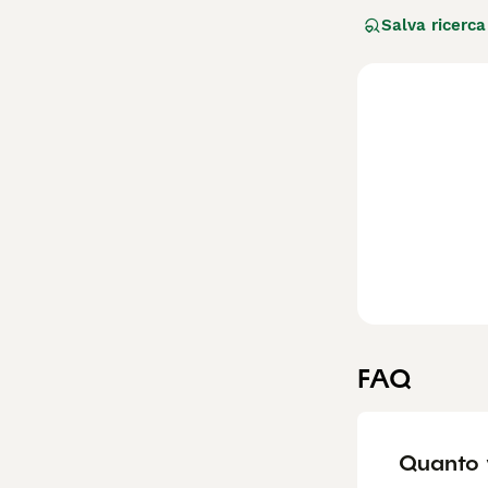
dell'Andalusia, 
Salva ricerca
di vini (bodegas
prevalentemente 
un forte istinto
gestione esperta
quotidiano di al
anche alla vita 
dinamico, ideale
FAQ
Quanto 