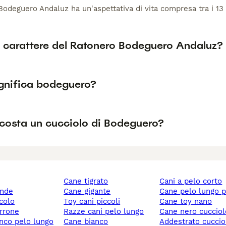
 Bodeguero Andaluz ha un'aspettativa di vita compresa tra i 1
il carattere del Ratonero Bodeguero Andaluz?
gnifica bodeguero?
costa un cucciolo di Bodeguero?
cane tigrato
cani a pelo corto
ande
cane gigante
cane pelo lungo 
ccolo
toy cani piccoli
cane toy nano
rrone
razze cani pelo lungo
cane nero cuccio
anco pelo lungo
cane bianco
addestrato cuccio