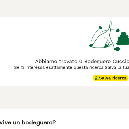
nel sud della Spagna. Questo piccolo terrier è stato selezionato
). Con un'altezza di circa 35-43 cm e un peso tra 6 e 9 kg, il 
bianco con maschera marrone o rossiccia simmetrica sulla tes
 predatorio che lo rende un eccellente cacciatore di topi. Benc
 a causa della sua energia elevata e della sua indipendenza. No
meno 60 minuti e la stimolazione mentale sono essenziali per 
in appartamento, purché riceva le attenzioni necessarie. In s
 per chi cerca un cane attivo e con un carattere deciso.
Abbiamo trovato 0 Bodeguero Cuccioli
Se ti interessa esattamente questa ricerca Salva la tua r
Salva ricerca
vive un bodeguero?