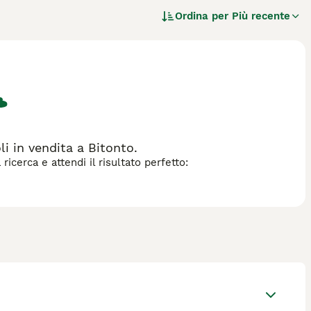
 per il controllo dei roditori nelle cantine e nei magazzini
Ordina per
Più recente
Bodeguero presenta un mantello corto, liscio,
ta. È un cane vivace, intelligente e coraggioso, dotato di
hé affettuoso e leale verso la famiglia, necessita di una
n è consigliato ai proprietari alle prime armi. L'esercizio
evitare comportamenti distruttivi. Il Bodeguero si adatta
intesi, il **Bodeguero Andaluz** è un compagno fedele e
 in vendita a Bitonto.
icerca e attendi il risultato perfetto: