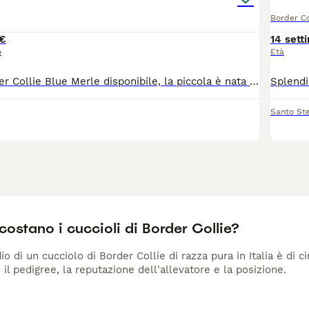
Border Co
€
14 sett
o
Età
Cucciola di Border Collie Blue Merle disponibile, la piccola è nata e cresciuta in un centro cinofilo ed è abituata e socializzata con cani, animali, persone e bambini. È una piccola fantastica,solare e molto socievole
Santo St
ostano i cuccioli di Border Collie?
io di un cucciolo di Border Collie di razza pura in Italia è di 
 il pedigree, la reputazione dell'allevatore e la posizione.