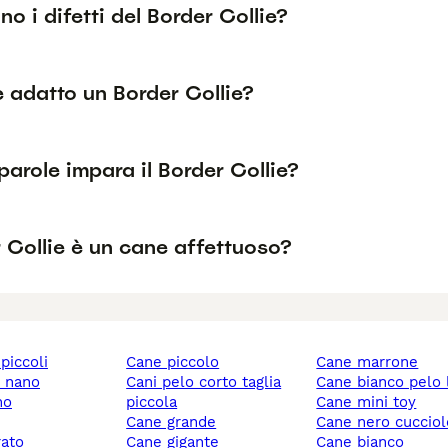
no i difetti del Border Collie?
è adatto un Border Collie?
arole impara il Border Collie?
r Collie è un cane affettuoso?
 piccoli
cane piccolo
cane marrone
y nano
cani pelo corto taglia
cane bianco pelo
no
piccola
cane mini toy
cane grande
cane nero cuccio
rato
cane gigante
cane bianco