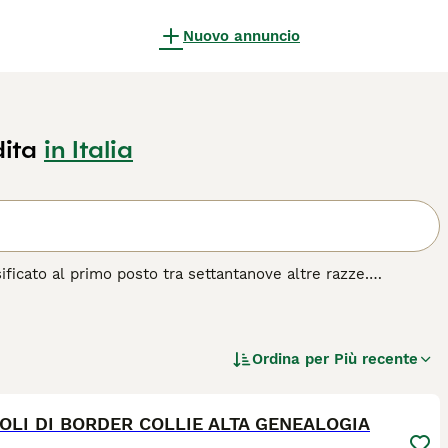
Nuovo annuncio
dita
in Italia
sificato al primo posto tra settantanove altre razze.
ti del mondo, il border collie è da sempre apprezzato come
e conducono una vita attiva all'aperto. Questa è una razza
Ordina per
Più recente
razza di cane.
5
OLI DI BORDER COLLIE ALTA GENEALOGIA