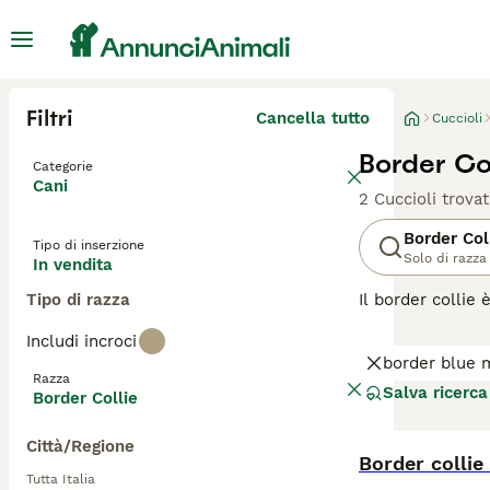
Filtri
Cancella tutto
Cuccioli
Border Col
Categorie
Cani
2 Cuccioli trovat
Border Col
Tipo di inserzione
Solo di razza
In vendita
Tipo di razza
Il border collie 
Lavorando come c
Includi incroci
ottimo cane da l
border blue 
impegnativa e al
Razza
Salva ricerca
Border Collie
Leggi la
nostra p
Città/Regione
Border collie
Tutta Italia