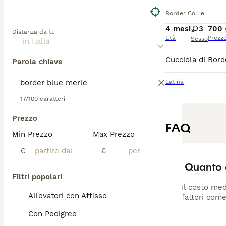
Border Collie
4 mesi
3
700 
Distanza da te
Età
Prezz
Sesso
Parola chiave
Latina
17/100 caratteri
Prezzo
FAQ
Min Prezzo
Max Prezzo
€
€
Quanto c
Filtri popolari
Il costo med
Allevatori con Affisso
fattori come
Con Pedigree