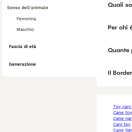
Quali so
Sesso dell'animale
Femmina
Per chi 
Maschio
Fascia di età
Quante p
Generazione
Il Borde
toy cani
cane to
cane na
cani toy
cane tig