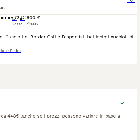
llie
imane
3
1
600 €
Prezzo
Sesso
Splendidi Cuccioli di Border Collie ​Disponibili bellissimi cuccioli di Border Collie nati il 28 aprile, sia bianco-neri che blue merle. I piccoli sono nati e crescono in casa, circondati da affetto, per garantire un carattere equilibrato e una perfetta socializzazione. Salute e Genitori ​I genitori, Leo e Shila, provengono da ottime linee di sangue e sono esenti da malattie della razza: ​Displasia ad anche e gomiti: Esenti ​Test genetici (CEA e MDR1): Negativi ​Controllo oculistico (FSA): Negativo ​Quando saranno pronti? ​I cuccioli saranno consegnati solo dopo i 75 giorni di vita (verso metà luglio), per assicurare il giusto svezzamento e il tempo necessario con la mamma e i fratellini. Cosa è incluso: ​Pedigree ENCI ​Microchip e iscrizione all'anagrafe canina ​Sverminazioni e primo vaccino ​Certificato medico di buona salute ​Kit cucciolo per i primi giorni una guida con consigli per la crescita ​Restiamo a disposizione per aiutarvi anche dopo l'adozione! Per informazioni o per venire a conoscerli: Chiamaci o scrivici su WhatsApp al numero 347 5519273.
efano Belbo
circa 448€ ,anche se i prezzi possono variare in base a