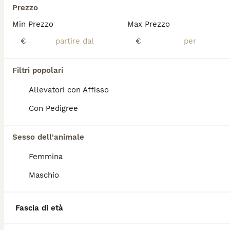
Prezzo
Bovaro del Bernese Cuccioli disponibili
Min Prezzo
Max Prezzo
€
€
Bovaro del Bernese
11 settimane
5
1
Età
Sesso
Filtri popolari
I nostri cuccioli vengono consegnati con ciclo vaccinale completo, sverminati iscritti all anagrafe canina e pedigree., e certificati dei test genetici dei genitori. Genitori testati per le patologie di razza. Riceviamo su appuntamento , venite a conoscere i nostri pelosoni. Non cediamo cuccioli via sms, è gradito un primo contatto telefonico e a seguire una visita , per conoscerci. Per appuntamento , Cell 335.1016842
Allevatori con Affisso
Allevatore con Affisso
Con Pedigree
Busseto
(56.7km)
3
Sesso dell'animale
Cucciola Bovaro del bernese 4 mesi
Femmina
Maschio
Bovaro del Bernese
4 mesi
1
1200 €
Età
Fascia di età
Prezzo
Sesso
Cucciolona di 4 mesi cerca casa.. vaccinata, con pedigree, lastre preventive perfette… vi aspetta per ricevere e dare amore!