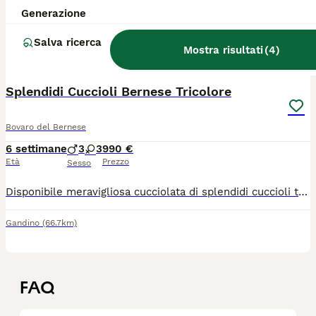
Generazione
Rivarolo Canavese
(138.2km)
Salva ricerca
Mostra risultati
(
4
)
3
Splendidi Cuccioli Bernese Tricolore
Bovaro del Bernese
6 settimane
3
3
990 €
Età
Prezzo
Sesso
Disponibile meravigliosa cucciolata di splendidi cuccioli tricolore, nati in ambiente familiare e cresciuti con le massime cure e attenzioni. La cucciolata è composta da: ? 3 Maschi ? 3 Femmine I cuccioli saranno consegnati pronti per entrare nella loro nuova famiglia, regolarmente svezzati e provvisti di: Prima vaccinazione effettuata Ciclo di sverminazione completo Pedigree ufficiale (genitori di alta genealogia) Microchip inserito e iscrizione all'anagrafe canina Libretto sanitario vidimato dal veterinario Padre e madre sono entrambi visibili in loco, godono di ottima salute e hanno un carattere estremamente dolce, equilibrato e socievole. Cerchiamo per loro solo famiglie responsabili e amanti della razza. Per qualsiasi informazione, per ricevere ulteriori foto/video o per venire a conoscerli di persona senza impegno, contattatemi.
Gandino
(66.7km)
FAQ