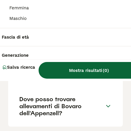
un investimento più che ragionevole per una
razza con un'aspettativa di vita di circa 15
Femmina
anni.
Maschio
Qual è il carattere del Bovaro
Fascia di età
dell'Appenzell?
Generazione
Qual è la differenza tra il
Salva ricerca
Bovaro dell'Appenzell e gli
Mostra risultati
(
0
)
altri bovari svizzeri?
Dove posso trovare
allevamenti di Bovaro
dell'Appenzell?