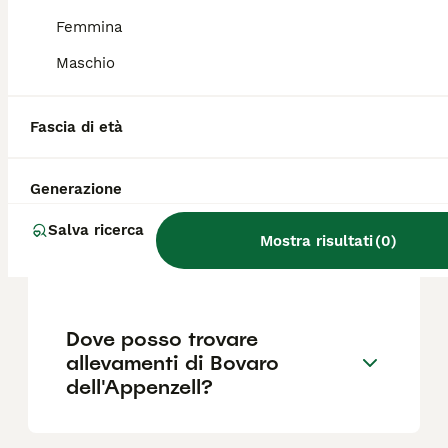
un investimento più che ragionevole per una
razza con un'aspettativa di vita di circa 15
Femmina
anni.
Maschio
Qual è il carattere del Bovaro
Fascia di età
dell'Appenzell?
Generazione
Qual è la differenza tra il
Salva ricerca
Bovaro dell'Appenzell e gli
Mostra risultati
(
0
)
altri bovari svizzeri?
Dove posso trovare
allevamenti di Bovaro
dell'Appenzell?