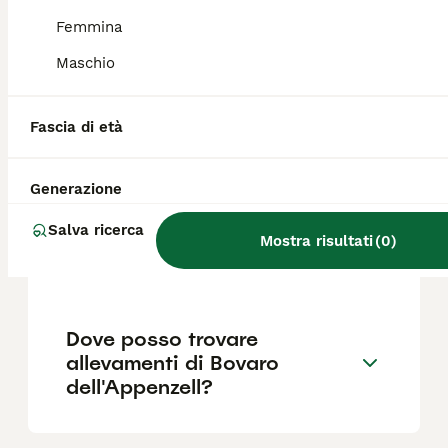
un investimento più che ragionevole per una
razza con un'aspettativa di vita di circa 15
Femmina
anni.
Maschio
Qual è il carattere del Bovaro
Fascia di età
dell'Appenzell?
Generazione
Qual è la differenza tra il
Salva ricerca
Bovaro dell'Appenzell e gli
Mostra risultati
(
0
)
altri bovari svizzeri?
Dove posso trovare
allevamenti di Bovaro
dell'Appenzell?