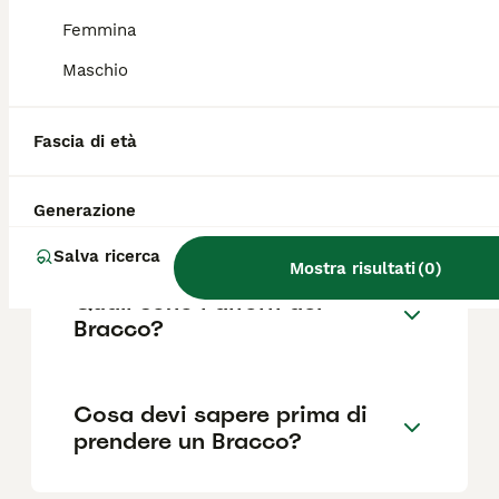
Femmina
Maschio
Quanto dura la vita di un
Bracco?
Fascia di età
Qual è il carattere del
Generazione
Bracco?
Salva ricerca
Mostra risultati
(
0
)
Quali sono i difetti del
Bracco?
Cosa devi sapere prima di
prendere un Bracco?