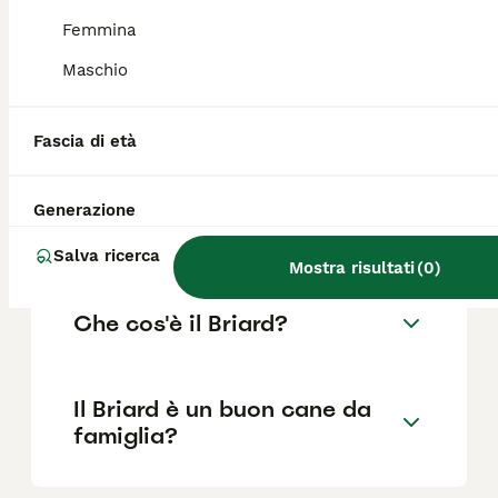
alti.
Femmina
Maschio
Quanto costa un Pastore
Francese Briard?
Fascia di età
Qual è il carattere del Cane
Generazione
Briard?
Salva ricerca
Mostra risultati
(
0
)
Che cos'è il Briard?
Il Briard è un buon cane da
famiglia?