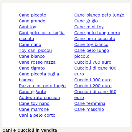
cane piccolo
cane bianco pelo lungo
cane grande
cane grigio
cani toy
cane mini toy
cani pelo corto taglia
cane pelo lungo nero
piccola
cane nero cucciolo
cane nano
cane toy bianco
toy cani piccoli
cane pelo lungo
cane bianco
piccolo
cane rosso razza
cuccioli 700 euro
cane tigrato
cuccioli di cane 100
cane piccola taglia
euro
bianco
cuccioli 300 euro
razze cani pelo lungo
cuccioli 200 euro
cane gigante
cuccioli di cane 150
addestrato cuccioli
euro
cane toy nano
cane femmina
cane marrone
cane maschio
cani a pelo corto
Cani e Cuccioli in Vendita