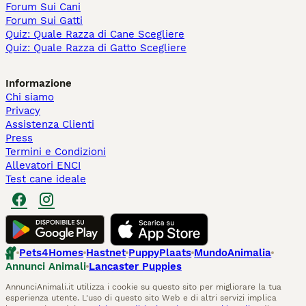
Forum Sui Cani
Forum Sui Gatti
Quiz: Quale Razza di Cane Scegliere
Quiz: Quale Razza di Gatto Scegliere
Informazione
Chi siamo
Privacy
Assistenza Clienti
Press
Termini e Condizioni
Allevatori ENCI
Test cane ideale
Pets4Homes
Hastnet
PuppyPlaats
MundoAnimalia
Annunci Animali
Lancaster Puppies
AnnunciAnimali.it utilizza i cookie su questo sito per migliorare la tua
esperienza utente. L'uso di questo sito Web e di altri servizi implica