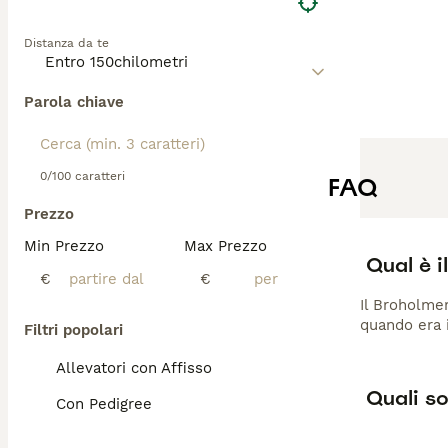
positiva, oltre a
Distanza da te
Parola chiave
0/100 caratteri
FAQ
Prezzo
Min Prezzo
Max Prezzo
Qual è i
€
€
Il Broholmer
quando era i
Filtri popolari
Allevatori con Affisso
Quali so
Con Pedigree