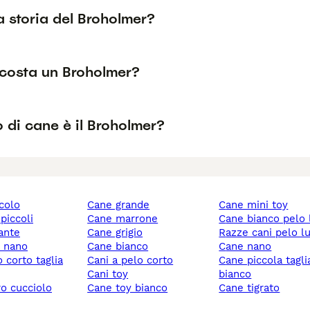
a storia del Broholmer?
costa un Broholmer?
 di cane è il Broholmer?
ccolo
cane grande
cane mini toy
 piccoli
cane marrone
cane bianco pelo
gante
cane grigio
razze cani pelo l
y nano
cane bianco
cane nano
cani a pelo corto
cane piccola taglia
cani toy
bianco
ro cucciolo
cane toy bianco
cane tigrato