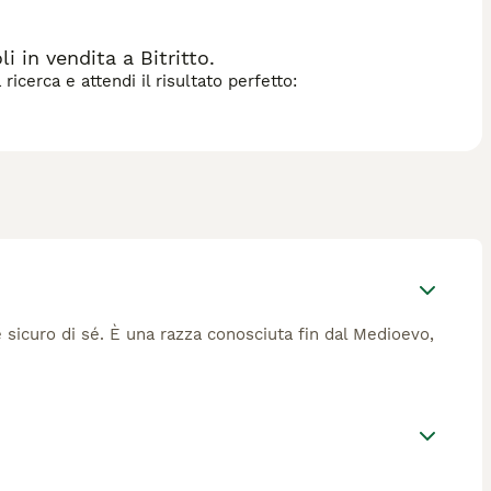
oblemi cardiaci tipici delle razze grandi.
 in vendita a Bitritto.
icerca e attendi il risultato perfetto:
 sicuro di sé. È una razza conosciuta fin dal Medioevo,