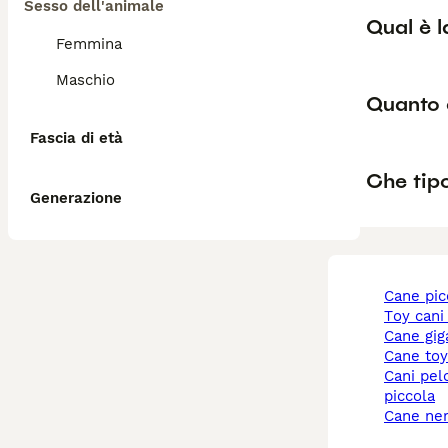
Sesso dell'animale
Qual è l
Femmina
Maschio
Quanto 
Fascia di età
Che tipo
Generazione
cane pi
toy cani
cane gi
cane to
cani pelo corto taglia
piccola
cane ne