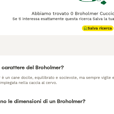
 monitorare la sua salute per prevenire displasia dell'anca e pr
Abbiamo trovato 0 Broholmer Cuccioli
Se ti interessa esattamente questa ricerca Salva la tua r
Salva ricerca
l carattere del Broholmer?
 è un cane docile, equilibrato e socievole, ma sempre vigile e
mpiegata nella caccia al cervo.
no le dimensioni di un Broholmer?