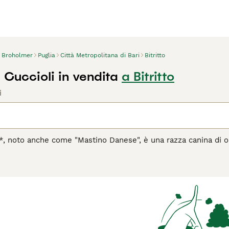
Broholmer
Puglia
Città Metropolitana di Bari
Bitritto
 Cuccioli in vendita
a Bitritto
i
, noto anche come "Mastino Danese", è una razza canina di orig
ichinghi. Questa razza prende il nome dal castello di Broholm, 
ane di taglia grande, con un'altezza che supera spesso i 75 cm
onente è caratterizzato da un mantello corto e denso, preva
di vista caratteriale, il Broholmer è noto per la sua natura ca
 vigile ma non aggressivo, ideale per chi cerca un compagno p
bini, purché ci sia spazio sufficiente e una socializzazione ad
esta razza in Italia troviamo "Broholmer cane", "Mastino Danes
la cura, è importante dedicare al Broholmer passeggiate quoti