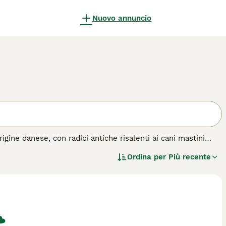
Nuovo annuncio
ine danese, con radici antiche risalenti ai cani mastini
dove erano impiegati come cani da guardia e da caccia. Il
Ordina per
Più recente
 per i maschi, e un peso che può arrivare fino a 70 kg. Il
lentemente di colore rosso dorato con una maschera nera sul
lma, gentile e molto leale verso la famiglia. È un eccellente
rotettivo ma affettuoso. Questa razza si adatta bene a
eguata fin dalla giovane età. Tra le parole chiave più
e", "cane da guardia", "razza Broholmer" e "Broholmer
diane di media intensità e una formazione coerente e