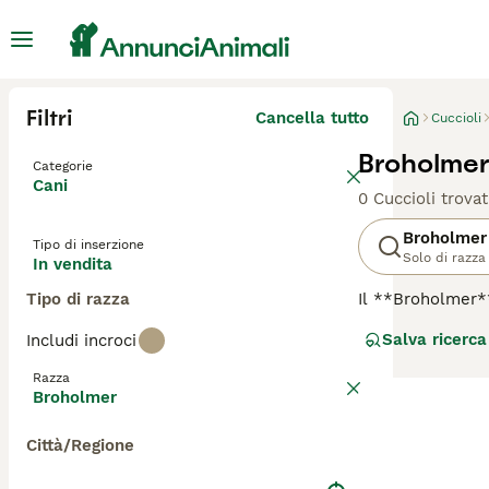
Filtri
Cancella tutto
Cuccioli
Broholmer
Categorie
Cani
0 Cuccioli trovat
Broholmer
Tipo di inserzione
Solo di razza
In vendita
Tipo di razza
Il **Broholmer**
utilizzati dai V
Salva ricerca
Includi incroci
Broholmer è un c
suo aspetto imp
Razza
muso. Dal punto 
Broholmer
cane da guardia,
famiglie con bam
Città/Regione
rilevanti per qu
carattere". Per 