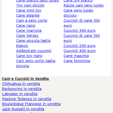
cane bianco pelo lungo
cane toy bianco
toy cani piccoli
razze cani pelo lungo
cane mini toy
cane pelo lungo
cane gigante
piccolo
cani a pelo corto
cuccioli di cane 100
cane nano
euro
cane marrone
cuccioli 300 euro
cane tigrato
cuccioli di cane 150
cane piccola taglia
euro
bianco
cuccioli 200 euro
addestrato cuccioli
cuccioli 400 euro
cane toy nano
cane maschio
cani pelo corto taglia
cane femmina
piccola
Cani e Cuccioli in Vendita
Chihuahua in vendita
Barboncino in vendita
Labrador in vendita
Pastore Tedesco in vendita
Bouledogue Francese in vendita
Jack Russell in vendita