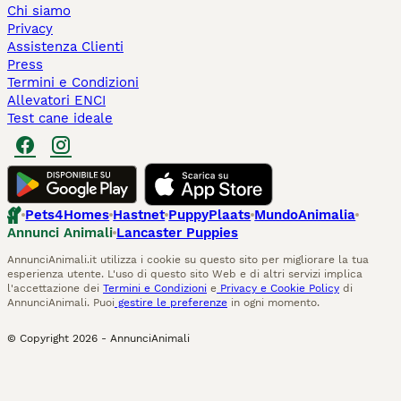
Chi siamo
Privacy
Assistenza Clienti
Press
Termini e Condizioni
Allevatori ENCI
Test cane ideale
Pets4Homes
Hastnet
PuppyPlaats
MundoAnimalia
Annunci Animali
Lancaster Puppies
AnnunciAnimali.it utilizza i cookie su questo sito per migliorare la tua
esperienza utente. L'uso di questo sito Web e di altri servizi implica
l'accettazione dei
Termini e Condizioni
e
Privacy e Cookie Policy
di
AnnunciAnimali. Puoi
gestire le preferenze
in ogni momento.
© Copyright
2026
-
AnnunciAnimali