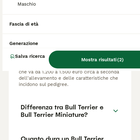
Maschio
FAQ
Fascia di età
Quanto costa un mini bull
Generazione
terrier?
Salva ricerca
Il prezzo di un cucciolo di Bull Terrier si
Mostra risultati
(
2
)
aggira intorno ai 1.300 euro, con una fascia
che va da 1.200 a 1.500 euro circa a seconda
dell'allevamento e delle caratteristiche che
incidono sul pedigree.
Differenza tra Bull Terrier e
Bull Terrier Miniature?
Quanto dura un Bull Terrier