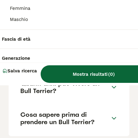
Femmina
Maschio
Qual è il carattere del Bull
Terrier?
Fascia di età
Dove sono vietati i Bull
Generazione
Terrier?
Salva ricerca
Mostra risultati
(
0
)
Quanti anni può vivere un
Bull Terrier?
Cosa sapere prima di
prendere un Bull Terrier?