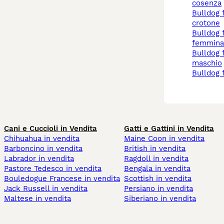
cosenza
bulldog francese a
crotone
bulldog francese
femmina
bulldog francese
maschio
bulldog
Cani e Cuccioli in Vendita
Gatti e Gattini in Vendita
Chihuahua in vendita
Maine Coon in vendita
Barboncino in vendita
British in vendita
Labrador in vendita
Ragdoll in vendita
Pastore Tedesco in vendita
Bengala in vendita
Bouledogue Francese in vendita
Scottish in vendita
Jack Russell in vendita
Persiano in vendita
Maltese in vendita
Siberiano in vendita