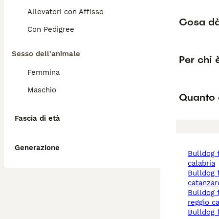
Allevatori con Affisso
Cosa dà 
Con Pedigree
Sesso dell'animale
Per chi 
Femmina
Maschio
Quanto 
Fascia di età
Generazione
bulldog francese a
calabria
bulldog francese a
catanzar
bulldog francese a
reggio ca
bulldog francese a