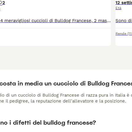
2
12 sett
Età
o
Sono disponibili 4 meravigliosi cuccioli di Bulldog Francese, 2 maschi e 2 femmine, allevati con amore all'interno della nostra famiglia. Fin dai primi giorni di vita crescono in casa, in un ambiente tranquillo, pulito, ricevendo ogni giorno attenzioni, cure e tanto contatto umano. ? La mamma è visibile presso la mia abitazione e vive insieme ai cuccioli. Il papà è stato accuratamente selezionato ed è possibile visionare foto e informazioni su richiesta. I cuccioli saranno affidati solo al raggiungimento dell'età prevista dalla legge, per garantire il corretto sviluppo fisico e comportamentale. Per maggiori informazioni, foto, video o per conoscere la disponibilità dei singoli cuccioli, non esitate a contattarmi.
Rende
(1
costa in media un cucciolo di Bulldog France
io di un cucciolo di Bulldog Francese di razza pura in Italia è
me il pedigree, la reputazione dell'allevatore e la posizione.
no i difetti del bulldog francese?