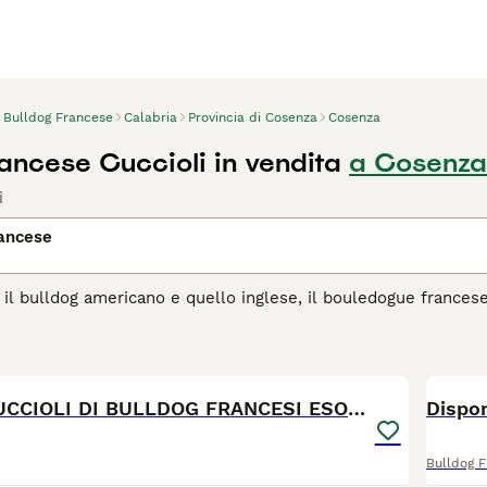
Bulldog Francese
Calabria
Provincia di Cosenza
Cosenza
rancese Cuccioli in vendita
a Cosenza
i
rancese
il bulldog americano e quello inglese, il bouledogue frances
datta facilmente a diversi stili di vita e ambienti domestici, 
el mondo. I bouledogue francesi ricercano un sacco di attenzi
5
. Una delle loro qualità più amate è la voglia di compiacere e
ducati attentamente.
SPLENDITI CUCCIOLI DI BULLDOG FRANCESI ESOTICI
Dispon
pagina di consigli sul Bouledogue Francese
per informazioni su
Bulldog 