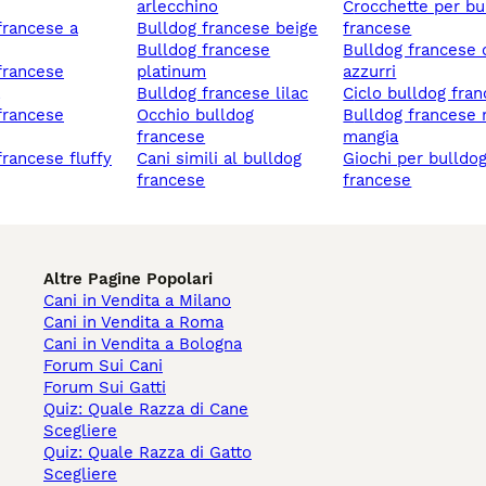
arlecchino
crocchette per bulldog
bulldog francese beige
francese
bulldog francese
bulldog francese occhi
platinum
azzurri
bulldog francese lilac
ciclo bulldog fra
occhio bulldog
bulldog francese non
francese
mangia
 francese fluffy
cani simili al bulldog
giochi per bulldog
francese
francese
Altre Pagine Popolari
Cani in Vendita a Milano
Cani in Vendita a Roma
Cani in Vendita a Bologna
Forum Sui Cani
Forum Sui Gatti
Quiz: Quale Razza di Cane
Scegliere
Quiz: Quale Razza di Gatto
Scegliere