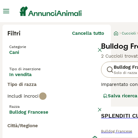
Filtri
Cancella tutto
Cuccioli
Bulldog F
Categorie
Cani
2 Cuccioli trovat
Bulldog F
Tipo di inserzione
Solo di razza
In vendita
Tipo di razza
Imparentato con 
bonario che si a
Salva ricerca
Includi incroci
in altre parti d
loro proprietari
Razza
meraviglie, se e
Bulldog Francese
Leggi la
nostra 
Città/Regione
Bulldog Francese