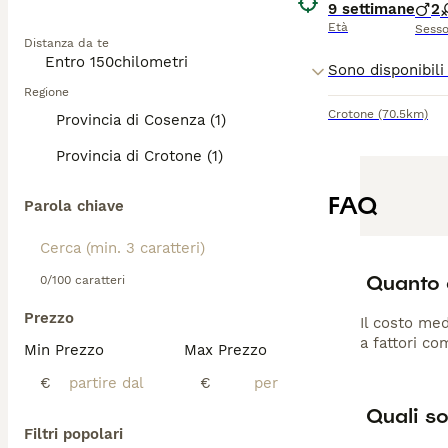
9 settimane
2
Età
Sess
Distanza da te
Regione
Crotone
(70.5km)
Provincia di Cosenza (1)
Provincia di Crotone (1)
FAQ
Parola chiave
Quanto 
0/100 caratteri
Prezzo
Il costo med
a fattori co
Min Prezzo
Max Prezzo
€
€
Quali so
Filtri popolari