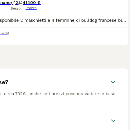
imane
2
4
1400 €
Prezzo
Sesso
Sono disponibile 2 maschietti e 4 femmine di bulldog francese blu e blu/tan. Saranno disponibili già come previsto legalmente a 60gg o 90gg con tutte le vaccinazioni e antirabbica.
1.6km)
se?
 di circa 702€ ,anche se i prezzi possono variare in base