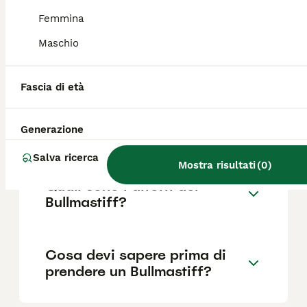
Femmina
Maschio
Quanto dura la vita di un
Bullmastiff?
Fascia di età
Qual è il carattere del
Generazione
Bullmastiff?
Salva ricerca
Mostra risultati
(
0
)
Quali sono i difetti del
Bullmastiff?
Cosa devi sapere prima di
prendere un Bullmastiff?